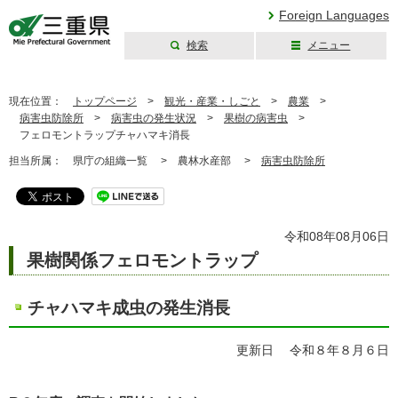
Foreign Languages
検索
メニュー
三重県公式ウェブ
サイト
現在位置：
トップページ
>
観光・産業・しごと
>
農業
>
病害虫防除所
>
病害虫の発生状況
>
果樹の病害虫
>
フェロモントラップチャハマキ消長
担当所属：
県庁の組織一覧 >
農林水産部 >
病害虫防除所
令和08年08月06日
果樹関係フェロモントラップ
チャハマキ成虫の発生消長
更新日 令和８年８月６日