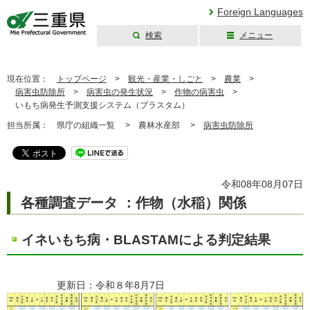
Foreign Languages
検索
メニュー
三重県公式ウェブ
サイト
現在位置：
トップページ
>
観光・産業・しごと
>
農業
>
病害虫防除所
>
病害虫の発生状況
>
作物の病害虫
>
いもち病発生予測支援システム（ブラスタム）
担当所属：
県庁の組織一覧 >
農林水産部 >
病害虫防除所
令和08年08月07日
各種調査データ ：作物（水稲）関係
イネいもち病・BLASTAMによる判定結果
更新日：令和８年8月7日