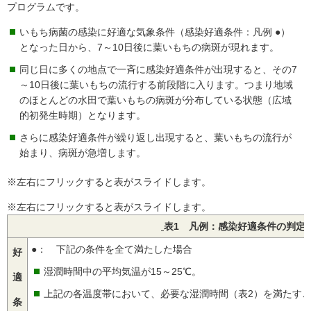
プログラムです。
いもち病菌の感染に好適な気象条件（感染好適条件：凡例 ●）
となった日から、7～10日後に葉いもちの病斑が現れます。
同じ日に多くの地点で一斉に感染好適条件が出現すると、その7
～10日後に葉いもちの流行する前段階に入ります。つまり地域
のほとんどの水田で葉いもちの病斑が分布している状態（広域
的初発生時期）となります。
さらに感染好適条件が繰り返し出現すると、葉いもちの流行が
始まり、病斑が急増します。
※左右にフリックすると表がスライドします。
※左右にフリックすると表がスライドします。
表1 凡例：感染好適条件の判定
●： 下記の条件を全て満たした場合
好
湿潤時間中の平均気温が15～25℃。
適
上記の各温度帯において、必要な湿潤時間（表2）を満たす
条