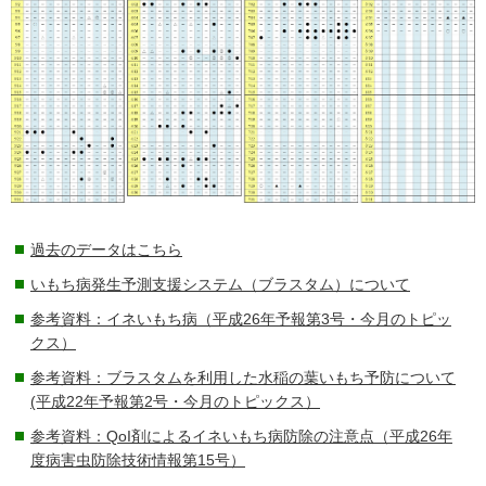
過去のデータはこちら
いもち病発生予測支援システム（ブラスタム）について
参考資料：イネいもち病（平成26年予報第3号・今月のトピッ
クス）
参考資料：ブラスタムを利用した水稲の葉いもち予防について
(平成22年予報第2号・今月のトピックス）
参考資料：QoI剤によるイネいもち病防除の注意点（平成26年
度病害虫防除技術情報第15号）