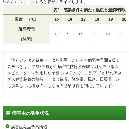
※左右にフリックすると表がスライドします。
表2 感染条件を満たす温度と湿潤時間の
温度 （℃）
15
16
17
18
19
20
湿潤時間
17
15
14
13
12
11
（時間）
（注）アメダス気象データを利用したいもち病発生予測支援シ
ステムとは、平成6年度から病害虫防除所が取り組んでいるコ
ンピューターを利用した予察 システムです。県下12か所のアメ
ダス観測装置の毎時データ（気温、降水量、風速、日照量）か
ら演算し、地域毎のいもち病の感染条件を判定しています。
病害虫の発生状況
病害虫発生予察情報