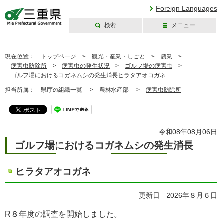
Foreign Languages
検索
メニュー
三重県公式ウェブ
サイト
現在位置：
トップページ
>
観光・産業・しごと
>
農業
>
病害虫防除所
>
病害虫の発生状況
>
ゴルフ場の病害虫
>
ゴルフ場におけるコガネムシの発生消長ヒラタアオコガネ
担当所属：
県庁の組織一覧 >
農林水産部 >
病害虫防除所
令和08年08月06日
ゴルフ場におけるコガネムシの発生消長
ヒラタアオコガネ
更新日 2026年８月６日
R８年度の調査を開始しました。