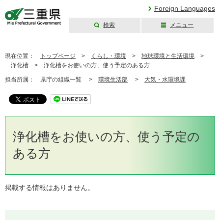
Foreign Languages
検索
メニュー
三重県公式ウェブ
サイト
現在位置：
トップページ
>
くらし・環境
>
地球環境と生活環境
>
浄化槽
>
浄化槽をお使いの方、使う予定のある方
担当所属：
県庁の組織一覧 >
環境生活部
>
大気・水環境課
浄化槽をお使いの方、使う予定の
ある方
掲載する情報はありません。