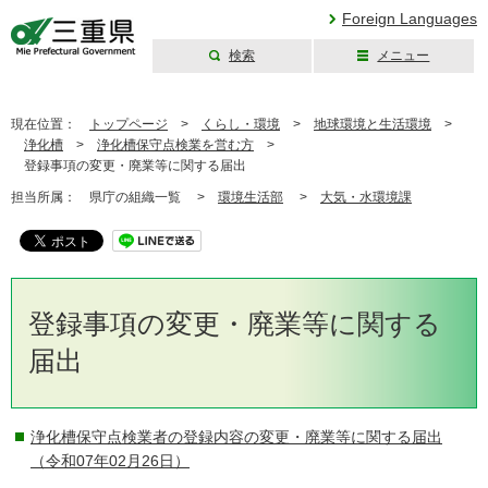
Foreign Languages
検索
メニュー
三重県公式ウェブ
サイト
現在位置：
トップページ
>
くらし・環境
>
地球環境と生活環境
>
浄化槽
>
浄化槽保守点検業を営む方
>
登録事項の変更・廃業等に関する届出
担当所属：
県庁の組織一覧 >
環境生活部
>
大気・水環境課
登録事項の変更・廃業等に関する
届出
浄化槽保守点検業者の登録内容の変更・廃業等に関する届出
（令和07年02月26日）