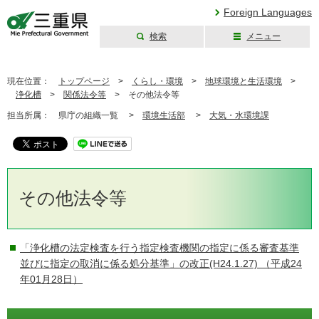
Foreign Languages
検索
メニュー
三重県公式ウェブ
サイト
現在位置：
トップページ
>
くらし・環境
>
地球環境と生活環境
>
浄化槽
>
関係法令等
>
その他法令等
担当所属：
県庁の組織一覧 >
環境生活部
>
大気・水環境課
その他法令等
「浄化槽の法定検査を行う指定検査機関の指定に係る審査基準
並びに指定の取消に係る処分基準」の改正(H24.1.27)
（平成24
年01月28日）