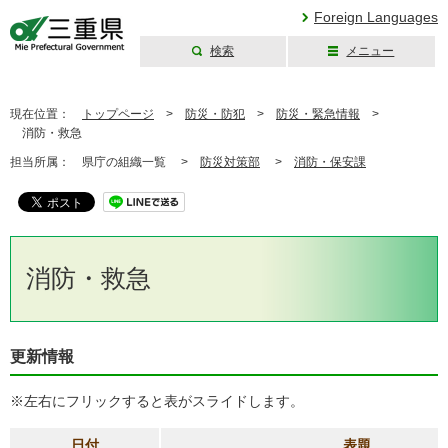
Foreign Languages
検索
メニュー
三重県公式ウェブ
サイト
現在位置：
トップページ
>
防災・防犯
>
防災・緊急情報
>
消防・救急
担当所属：
県庁の組織一覧 >
防災対策部
>
消防・保安課
消防・救急
更新情報
※左右にフリックすると表がスライドします。
日付
表題