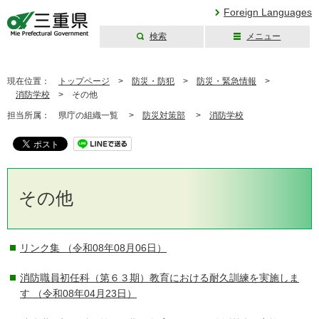
Foreign Languages
検索
メニュー
三重県公式ウェブ
サイト
現在位置：
トップページ
>
防災・防犯
>
防災・緊急情報
>
消防学校
>
その他
担当所属：
県庁の組織一覧 >
防災対策部
>
消防学校
その他
リンク集
（令和08年08月06日）
消防職員初任科（第６３期）教育における耐久訓練を実施しま
す
（令和08年04月23日）