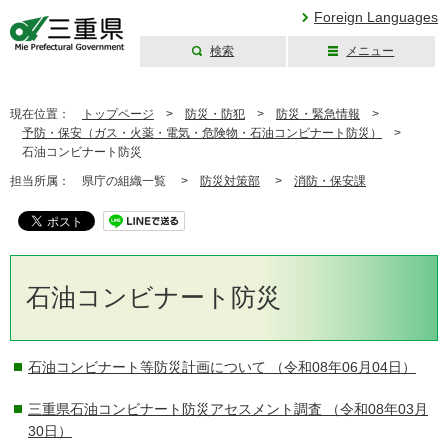
Foreign Languages
検索
メニュー
三重県公式ウェブ
サイト
現在位置：
トップページ
>
防災・防犯
>
防災・緊急情報
>
予防・保安（ガス・火薬・電気・危険物・石油コンビナート防災）
>
石油コンビナート防災
担当所属：
県庁の組織一覧 >
防災対策部
>
消防・保安課
石油コンビナート防災
石油コンビナート等防災計画について
（令和08年06月04日）
三重県石油コンビナート防災アセスメント調査
（令和08年03月
30日）