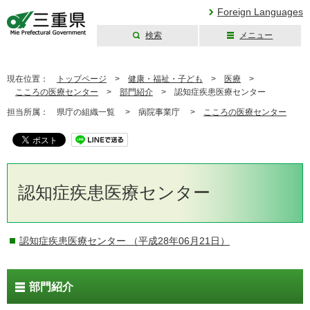
Foreign Languages
検索
メニュー
三重県公式ウェブ
サイト
現在位置：
トップページ
>
健康・福祉・子ども
>
医療
>
こころの医療センター
>
部門紹介
>
認知症疾患医療センター
担当所属：
県庁の組織一覧 >
病院事業庁 >
こころの医療センター
認知症疾患医療センター
認知症疾患医療センター
（平成28年06月21日）
部門紹介