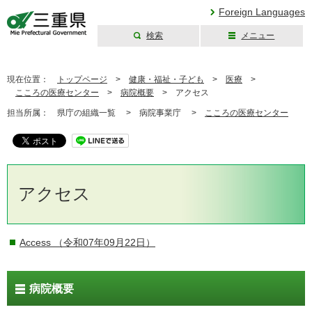
Foreign Languages
検索
メニュー
三重県公式ウェブ
サイト
現在位置：
トップページ
>
健康・福祉・子ども
>
医療
>
こころの医療センター
>
病院概要
>
アクセス
担当所属：
県庁の組織一覧 >
病院事業庁 >
こころの医療センター
アクセス
Access
（令和07年09月22日）
病院概要