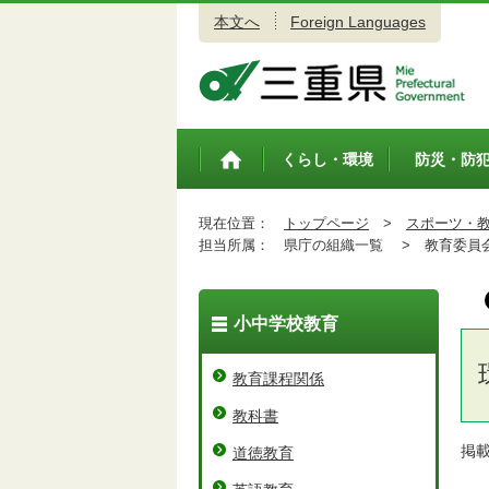
本文へ
Foreign Languages
三重県公式ウェブサイト
くらし・環境
防災・防
トップペ
ージ
現在位置：
トップページ
>
スポーツ・
担当所属：
県庁の組織一覧 >
教育委員会
小中学校教育
教育課程関係
教科書
掲
道徳教育