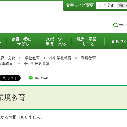
文字サイズ変更
元に戻す
縮小
サイ
健康・福祉・
スポーツ・
観光・産業・
犯
まちづく
子ども
教育・文化
しごと
教育・文化
>
学校教育
>
小中学校教育
>
環境教育
事務局 >
小中学校教育課
環境教育
載する情報はありません。