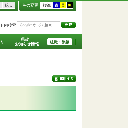
色の変更
拡大
標準
青
黄
黒
ト内検索
県政・
り
組織・業務
お知らせ情報
印刷する