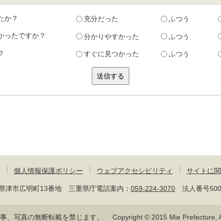
たか？
充分だった
ふつう
かったですか？
分かりやすかった
ふつう
？
すぐに見つかった
ふつう
個人情報保護ポリシー
ウェブアクセシビリティ
サイトに関
 三重県津市広明町13番地 三重県庁電話案内：
059-224-3070
法人番号50000
記事、写真の無断転載を禁じます。
Copyright © 2015 Mie Prefecture, Al