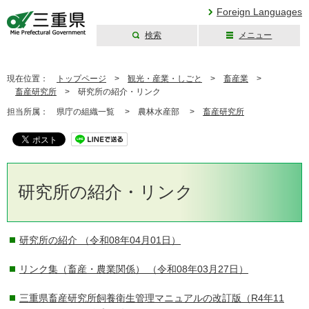
Foreign Languages
検索
メニュー
三重県公式ウェブ
サイト
現在位置：
トップページ
>
観光・産業・しごと
>
畜産業
>
畜産研究所
>
研究所の紹介・リンク
担当所属：
県庁の組織一覧 >
農林水産部 >
畜産研究所
研究所の紹介・リンク
研究所の紹介
（令和08年04月01日）
リンク集（畜産・農業関係）
（令和08年03月27日）
三重県畜産研究所飼養衛生管理マニュアルの改訂版（R4年11