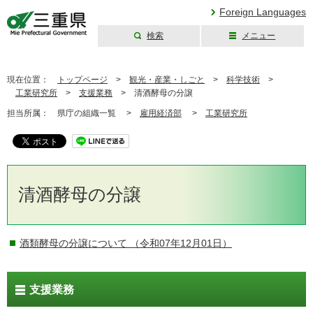
Foreign Languages
検索
メニュー
三重県公式ウェブ
サイト
現在位置：
トップページ
>
観光・産業・しごと
>
科学技術
>
工業研究所
>
支援業務
>
清酒酵母の分譲
担当所属：
県庁の組織一覧 >
雇用経済部
>
工業研究所
清酒酵母の分譲
酒類酵母の分譲について
（令和07年12月01日）
支援業務