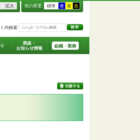
色の変更
拡大
標準
青
黄
黒
ト内検索
県政・
り
組織・業務
お知らせ情報
印刷する