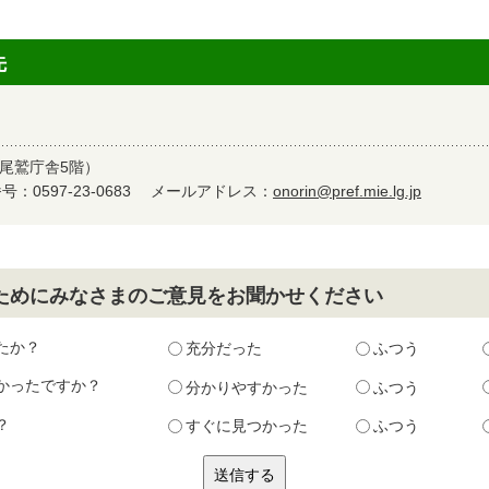
先
尾鷲庁舎5階）
：0597-23-0683
メールアドレス：
onorin@pref.mie.lg.jp
ためにみなさまのご意見をお聞かせください
たか？
充分だった
ふつう
かったですか？
分かりやすかった
ふつう
？
すぐに見つかった
ふつう