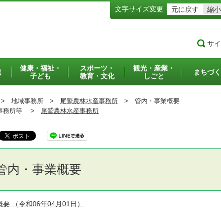
文字サイズ変更
元に戻す
縮小
サイ
健康・福祉・
スポーツ・
観光・産業・
犯
まちづく
子ども
教育・文化
しごと
>
地域事務所 >
尾鷲農林水産事務所
>
管内・事業概要
務所等 >
尾鷲農林水産事務所
管内・事業概要
概要
（令和06年04月01日）