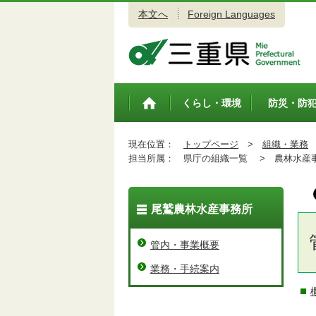
本文へ
Foreign Languages
三重県公式ウェブサイト
くらし・環境
防災・防
トップペ
ージ
現在位置：
トップページ
>
組織・業務
担当所属：
県庁の組織一覧 >
農林水産事
尾鷲農林水産事務所
管内・事業概要
業務・手続案内