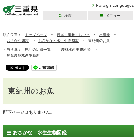
Foreign Languages
検索
メニュー
三重県公式ウェブ
サイト
現在位置：
トップページ
>
観光・産業・しごと
>
水産業
>
おさかな図鑑
>
おさかな・水生生物図鑑
>
東紀州のお魚
担当所属：
県庁の組織一覧 >
農林水産事務所等 >
尾鷲農林水産事務所
東紀州のお魚
配下ページはありません。
おさかな・水生生物図鑑