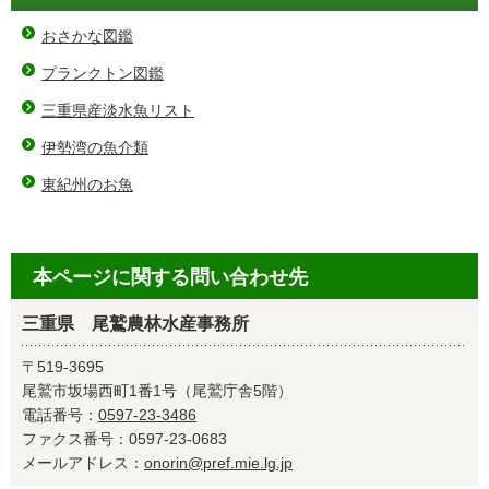
おさかな図鑑
プランクトン図鑑
三重県産淡水魚リスト
伊勢湾の魚介類
東紀州のお魚
本ページに関する問い合わせ先
三重県 尾鷲農林水産事務所
〒519-3695
尾鷲市坂場西町1番1号（尾鷲庁舎5階）
電話番号：
0597-23-3486
ファクス番号：0597-23-0683
メールアドレス：
onorin@pref.mie.lg.jp