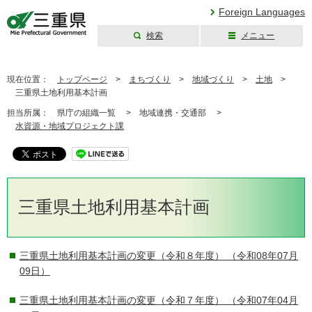
Foreign Languages
検索
メニュー
三重県公式ウェブ
サイト
現在位置：
トップページ
>
まちづくり
>
地域づくり
>
土地
>
三重県土地利用基本計画
担当所属：
県庁の組織一覧 >
地域連携・交通部 >
水資源・地域プロジェクト課
三重県土地利用基本計画
三重県土地利用基本計画の変更（令和８年度）
（令和08年07月
09日）
三重県土地利用基本計画の変更（令和７年度）
（令和07年04月