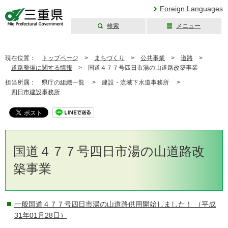
Foreign Languages
検索
メニュー
三重県公式ウェブ
サイト
現在位置：
トップページ
>
まちづくり
>
公共事業
>
道路
>
道路整備に関する情報
>
国道４７７号四日市湯の山道路改築事業
担当所属：
県庁の組織一覧 >
建設・流域下水道事務所 >
四日市建設事務所
国道４７７号四日市湯の山道路改
築事業
一般国道４７７号四日市湯の山道路供用開始しました！
（平成
31年01月28日）