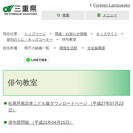
Foreign Languages
検索
メニュー
三重県公式ウェブ
サイト
現在位置：
トップページ
>
県政・お知らせ情報
>
キッズサイト
>
俳句のくに・キッズコーナー
>
俳句教室
担当所属：
県庁の組織一覧 >
環境生活部
>
文化振興課
ツイート
俳句教室
松尾芭蕉読本こども版ダウンロードページ
（平成27年07月23
日）
俳句質問箱
（平成21年04月15日）