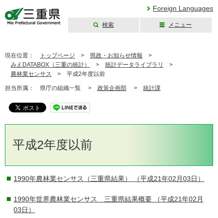
Foreign Languages
検索
メニュー
三重県公式ウェブ
サイト
現在位置：
トップページ
>
県政・お知らせ情報
>
みえDATABOX（三重の統計）
>
統計データライブラリ
>
農林業センサス
>
平成2年度以前
担当所属：
県庁の組織一覧 >
政策企画部
>
統計課
平成2年度以前
1990年農林業センサス（三重県結果）
（平成21年02月03日）
1990年世界農林業センサス 三重県結果概要
（平成21年02月
03日）