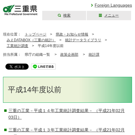
Foreign Languages
検索
メニュー
三重県公式ウェブ
サイト
現在位置：
トップページ
>
県政・お知らせ情報
>
みえDATABOX（三重の統計）
>
統計データライブラリ
>
工業統計調査
>
平成14年度以前
担当所属：
県庁の組織一覧 >
政策企画部
>
統計課
平成14年度以前
三重の工業－平成１４年工業統計調査結果－
（平成21年02月
03日）
三重の工業－平成１３年工業統計調査結果－
（平成21年02月