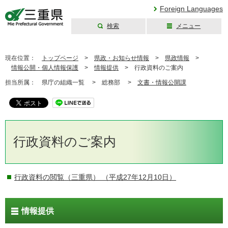
Foreign Languages
検索
メニュー
三重県公式ウェブ
サイト
現在位置：
トップページ
>
県政・お知らせ情報
>
県政情報
>
情報公開・個人情報保護
>
情報提供
>
行政資料のご案内
担当所属：
県庁の組織一覧 >
総務部 >
文書・情報公開課
行政資料のご案内
行政資料の閲覧（三重県）
（平成27年12月10日）
情報提供