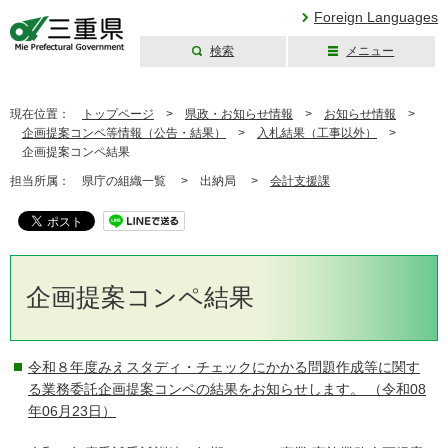
Foreign Languages
検索
メニュー
三重県公式ウェブ
サイト
現在位置：
トップページ
>
県政・お知らせ情報
>
お知らせ情報
>
企画提案コンペ等情報（公告・結果）
>
入札結果（工事以外）
>
企画提案コンペ結果
担当所属：
県庁の組織一覧 >
出納局 >
会計支援課
企画提案コンペ結果
令和８年度みえスタディ・チェックにかかる問題作成等に関す
る業務委託企画提案コンペの結果をお知らせします。
（令和08
年06月23日）