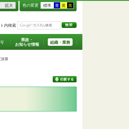
色の変更
拡大
標準
青
黄
黒
ト内検索
県政・
り
組織・業務
お知らせ情報
度決算
印刷する