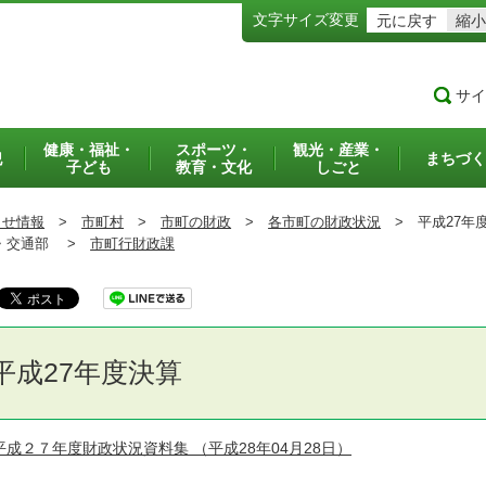
文字サイズ変更
元に戻す
縮小
サイ
健康・福祉・
スポーツ・
観光・産業・
犯
まちづく
子ども
教育・文化
しごと
らせ情報
>
市町村
>
市町の財政
>
各市町の財政状況
>
平成27年
交通部 >
市町行財政課
平成27年度決算
平成２７年度財政状況資料集
（平成28年04月28日）