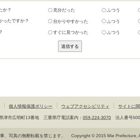
たか？
充分だった
ふつう
かったですか？
分かりやすかった
ふつう
？
すぐに見つかった
ふつう
個人情報保護ポリシー
ウェブアクセシビリティ
サイトに関
 三重県津市広明町13番地 三重県庁電話案内：
059-224-3070
法人番号50000
記事、写真の無断転載を禁じます。
Copyright © 2015 Mie Prefecture, Al