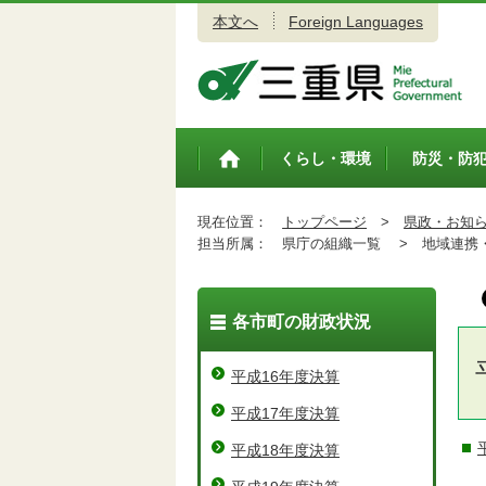
本文へ
Foreign Languages
三重県公式ウェブサイト
くらし・環境
防災・防
トップペ
ージ
現在位置：
トップページ
>
県政・お知
担当所属：
県庁の組織一覧 >
地域連携・
各市町の財政状況
平成16年度決算
平成17年度決算
平成18年度決算