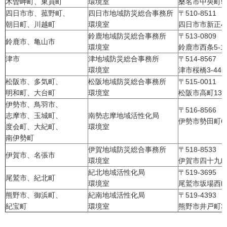
木曽岬町、東員町
環境室
桑名市中央町5-
四日市市、菰野町、
四日市地域防災総合事務所
〒510-8511
朝日町、川越町
環境室
四日市市新正4-2
鈴鹿地域防災総合事務所
〒513-0809
鈴鹿市、亀山市
環境室
鈴鹿市西条5-1
津市
津地域防災総合事務所
〒514-8567
環境室
津市桜橋3-446-
松阪市、多気町、
松阪地域防災総合事務所
〒515-0011
明和町、大台町
環境室
松阪市高町138
伊勢市、鳥羽市、
〒516-8566
志摩市、玉城町、
南勢志摩地域活性化局
伊勢市勢田町62
度会町、大紀町、
環境室
南伊勢町
伊賀地域防災総合事務所
〒518-8533
伊賀市、名張市
環境室
伊賀市四十九町2
紀北地域活性化局
〒519-3695
尾鷲市、紀北町
環境室
尾鷲市坂場西町1
熊野市、御浜町、
紀南地域活性化局
〒519-4393
紀宝町
環境室
熊野市井戸町37