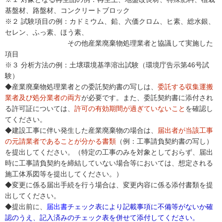
基盤材、路盤材、コンクリートブロック
※２ 試験項目の例：カドミウム、鉛、六価クロム、ヒ素、総水銀、
セレン、ふっ素、ほう素、
その他産業廃棄物処理業者と協議して実施した
項目
※３ 分析方法の例：土壌環境基準溶出試験（環境庁告示第46号試
験）
◆産業廃棄物処理業者との委託契約書の写しは、
委託する収集運搬
業者及び処分業者の両方
が必要です。また、委託契約書に添付され
る許可証については、
許可の有効期間が過ぎていないこと
を確認し
てください。
◆建設工事に伴い発生した産業廃棄物の場合は、
届出者が当該工事
の元請業者であることが分かる書類
（例：工事請負契約書の写し）
を提出してください。（特定の工事のみを対象としておらず、届出
時に工事請負契約を締結していない場合等においては、想定される
施工体系図等を提出してください。）
◆変更に係る届出手続を行う場合は、変更内容に係る添付書類を提
出してください。
◆提出前に、
届出書
チェック表により記載事項に不備等がないか確
認のうえ、記入済みのチェック表を併せて添付してください。