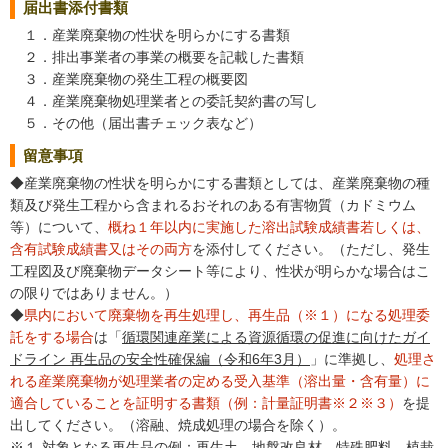
届出書添付書類
１．産業廃棄物の性状を明らかにする書類
２．排出事業者の事業の概要を記載した書類
３．産業廃棄物の発生工程の概要図
４．産業廃棄物処理業者との委託契約書の写し
５．その他（届出書チェック表など）
留意事項
◆産業廃棄物の性状を明らかにする書類としては、産業廃棄物の種
類及び発生工程から含まれるおそれのある有害物質（カドミウム
等）について、
概ね１年以内に実施した溶出試験成績書若しくは、
含有試験成績書又はその両方
を添付してください。（ただし、発生
工程図及び廃棄物データシート等により、性状が明らかな場合はこ
の限りではありません。）
◆
県内において廃棄物を再生処理し、再生品（※１）になる処理委
託をする場合
は「
循環関連産業による資源循環の促進に向けたガイ
ドライン 再生品の安全性確保編（令和6年3月）
」に準拠し、
処理さ
れる産業廃棄物が処理業者の定める受入基準（溶出量・含有量）に
適合していることを証明する書類（例：計量証明書※２※３）
を提
出してください。（溶融、焼成処理の場合を除く）。
※１ 対象となる再生品の例：再生土、地盤改良材、特殊肥料、植栽