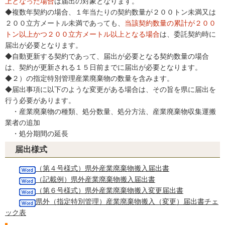
上となった場合
は届出の対象となります。
◆複数年契約の場合、１年当たりの契約数量が２００トン未満又は
２００立方メートル未満であっても、
当該契約数量の累計が２００
トン以上かつ２００立方メートル以上となる場合
は、委託契約時に
届出が必要となります。
◆自動更新する契約であって、届出が必要となる契約数量の場合
は、契約が更新される１５日前までに届出が必要となります。
◆２）の指定特別管理産業廃棄物の数量を含みます。
◆届出事項に以下のような変更がある場合は、その旨を県に届出を
行う必要があります。
・産業廃棄物の種類、処分数量、処分方法、産業廃棄物収集運搬
業者の追加
・処分期間の延長
届出様式
（第４号様式）県外産業廃棄物搬入届出書
（記載例）県外産業廃棄物搬入届出書
（第６号様式）県外産業廃棄物搬入変更届出書
県外（指定特別管理）産業廃棄物搬入（変更）届出書チェ
ック表