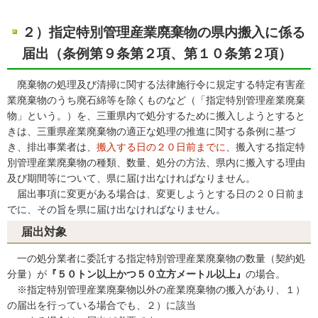
２）指定特別管理産業廃棄物の県内搬入に係る
届出（条例第９条第２項、第１０条第２項）
廃棄物の処理及び清掃に関する法律施行令に規定する特定有害産
業廃棄物のうち廃石綿等を除くものなど（「指定特別管理産業廃棄
物」という。）を、三重県内で処分するために搬入しようとすると
きは、三重県産業廃棄物の適正な処理の推進に関する条例に基づ
き、排出事業者は、
搬入する日の２０日前までに
、搬入する指定特
別管理産業廃棄物の種類、数量、処分の方法、県内に搬入する理由
及び期間等について、県に届け出なければなりません。
届出事項に変更がある場合は、変更しようとする日の２０日前ま
でに、その旨を県に届け出なければなりません。
届出対象
一の処分業者に委託する指定特別管理産業廃棄物の数量（契約処
分量）が
『５０トン以上かつ５０立方メートル以上』
の場合。
※指定特別管理産業廃棄物以外の産業廃棄物の搬入があり、１）
の届出を行っている場合でも、２）に該当