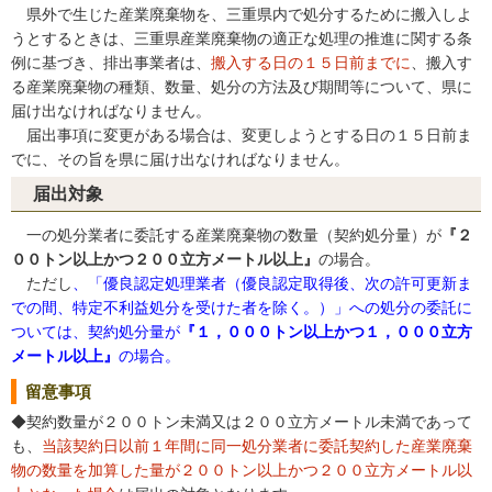
県外で生じた産業廃棄物を、三重県内で処分するために搬入しよ
うとするときは、三重県産業廃棄物の適正な処理の推進に関する条
例に基づき、排出事業者は、
搬入する日の１５日前までに
、搬入す
る産業廃棄物の種類、数量、処分の方法及び期間等について、県に
届け出なければなりません。
届出事項に変更がある場合は、変更しようとする日の１５日前ま
でに、その旨を県に届け出なければなりません。
届出対象
一の処分業者に委託する産業廃棄物の数量（契約処分量）が
『２
００トン以上かつ２００立方メートル以上』
の場合。
ただし
、「優良認定処理業者（優良認定取得後、次の許可更新ま
での間、特定不利益処分を受けた者を除く。）」への処分の委託に
ついては、契約処分量が
『１，０００トン以上かつ１，０００立方
メートル以上』
の場合。
留意事項
◆契約数量が２００トン未満又は２００立方メートル未満であって
も、
当該契約日以前１年間に同一処分業者に委託契約した産業廃棄
物の数量を加算した量が２００トン以上かつ２００立方メートル以