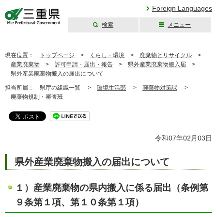
Foreign Languages
検索
メニュー
三重県公式ウェブ
サイト
現在位置：
トップページ
>
くらし・環境
>
廃棄物とリサイクル
>
産業廃棄物
>
許可申請・届出・報告
>
県外産業廃棄物搬入届
>
県外産業廃棄物搬入の届出について
担当所属：
県庁の組織一覧 >
環境生活部
>
廃棄物対策課
>
廃棄物規制・審査班
令和07年02月03日
県外産業廃棄物搬入の届出について
１）産業廃棄物の県内搬入に係る届出（条例第
９条第１項、第１０条第１項）