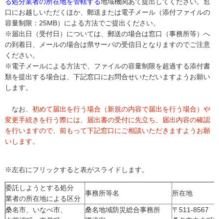
る処分業者の所在地を管轄する
地域機関あて提出してください。窓
口にお越しいただくほか、郵送または電子メール（添付ファイルの
容量制限：25MB）による方法でご提出ください。
※届出日（受付日）については、郵送の場合は窓口（事務所等）へ
の到着日、メールの場合は県サーバの受信日となりますのでご注意
ください。
※電子メールによる方法で、ファイルの容量制限を超過する添付書
類を提出する場合は、下記窓口にお問合せいただいますようお願い
します。
なお、
初めて届出を行う場合（新規の内容で届出を行う場合）や
変更手続きを行う際には、届出書の受付に先立ち、届出内容の確認
を行いますので、前もって下記窓口にご相談いただきますようお願
いします。
※左右にフリックすると表がスライドします。
委託しようとする処分
事務所等名
所在地
業者の所在地による区分
桑名市、いなべ市、
桑名地域防災総合事務所
〒511-8567