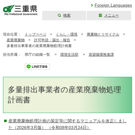
Foreign Languages
検索
メニュー
三重県公式ウェブ
サイト
現在位置：
トップページ
>
くらし・環境
>
廃棄物とリサイクル
>
産業廃棄物
>
許可申請・届出・報告
>
多量排出事業者の産業廃棄物処理計画書
担当所属：
県庁の組織一覧 >
環境生活部
>
資源循環推進課
ツイート
多量排出事業者の産業廃棄物処理
計画書
産業廃棄物処理計画の策定等に関するマニュアルを改正しまし
た（2026年3月版）
（令和08年03月24日）