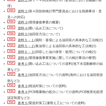
資料１
(第１～４回技術検討専門委員会における議論の整
理）
資料２
(第４回技術検討専門委員会における指摘事項・意
見への対応)
資料３
(環境修復事業の概要)
資料４
(囲い込み工法について)
資料５
(油回収方法について)
資料５－１
(掘削・釜場による油回収の具体的な工法検討)
資料５－２
(集油管による油回収の具体的な工法検討)
資料５－３
(回収した油の保管・処理についての検討)
資料６
(環境修復事業実施に際しての検討事項の整理)
参考１
(囲い込み工法についての資料(地下水流動解析の結
果など))
参考２
(油回収方法についての資料(海外における油回収技
術など))
参考３
(残油対策についての資料)
参考４
(PCB廃棄物の処分についての資料(PCB無害化処理
認定制度など))
参考５
(緊急対策工(瀬替え工)についての資料)