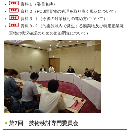
資
料１
（委員名簿）
資料２
（PCB廃棄物の処理を取り巻く現状について）
資料３-１
（今後の対策検討の進め方について）
資料３-２
（汚染源域内で発生する廃棄物及び特定産業廃
棄物の状況確認のための追加調査について）
第7回 技術検討専門委員会