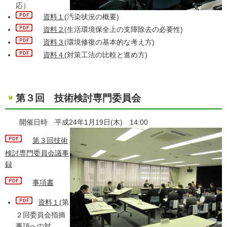
応）
資料１
(汚染状況の概要)
資料２
(生活環境保全上の支障除去の必要性)
資料３
(環境修復の基本的な考え方)
資料４
(対策工法の比較と進め方)
第３回 技術検討専門委員会
開催日時 平成24年1月19日(木) 14:00
第３回技術
検討専門委員会議事
録
事項書
資料１
(第
２回委員会指摘
事項への対