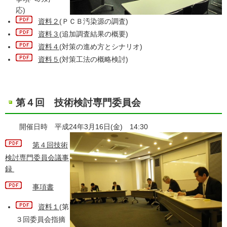
応)
資料２
(ＰＣＢ汚染源の調査)
資料３
(追加調査結果の概要)
資料４
(対策の進め方とシナリオ)
資料５
(対策工法の概略検討)
第４回 技術検討専門委員会
開催日時 平成24年3月16日(金) 14:30
第４回技術
検討専門委員会議事
録
事項書
資料１
(第
３回委員会指摘