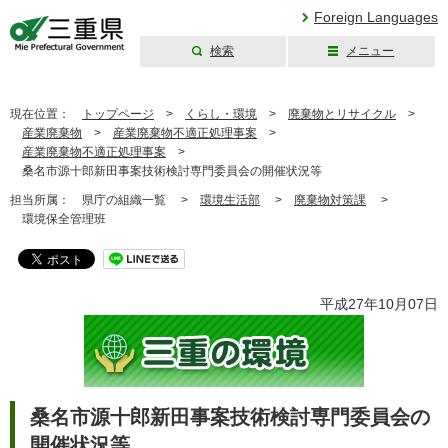
Foreign Languages
検索
メニュー
三重県公式ウェブ
サイト
現在位置：
トップページ
>
くらし・環境
>
廃棄物とリサイクル
>
産業廃棄物
>
産業廃棄物不適正処理事案
>
産業廃棄物不適正処理事案
>
桑名市源十郎新田事案技術検討専門委員会の開催状況等
担当所属：
県庁の組織一覧 >
環境生活部
>
廃棄物対策課
>
環境保全管理班
平成27年10月07日
桑名市源十郎新田事案技術検討専門委員会の
開催状況等