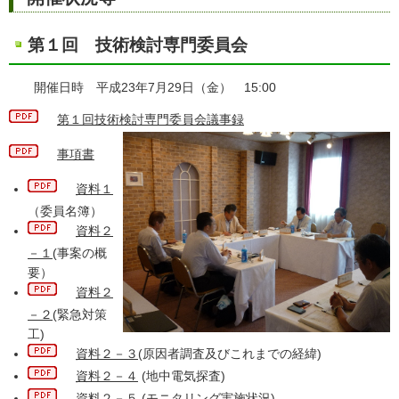
第１回 技術検討専門委員会
開催日時 平成23年7月29日（金） 15:00
第１回技術検討専門委員会議事録
事項書
資料１
（委員名簿）
資料２
－１
(事案の概
要）
資料２
－２
(緊急対策
工)
資料２－３
(原因者調査及びこれまでの経緯)
資料２－４
(地中電気探査)
資料２－５
(モニタリング実施状況)