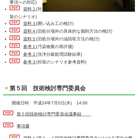
事項への対応)
資料２
(対
策のシナリオ)
資料３
(囲い込み工の検討)
資料４
(旧処分場外の具体的な掘削方法の検討)
資料５
(旧処分場外の油回収方法の検討)
参考１
(汚染物量の再評価)
参考２
(洗浄分級処理試験結果)
参考３
(対策のシナリオ参考資料)
第５回 技術検討専門委員会
開催日時 平成24年7月5日(木) 14:00
第５回技術検討専門委員会議事録
事項書