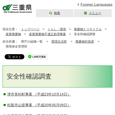
Foreign Languages
検索
メニュー
三重県公式ウェブ
サイト
現在位置：
トップページ
>
くらし・環境
>
廃棄物とリサイクル
>
産業廃棄物
>
産業廃棄物不適正処理事案
>
安全性確認調査
担当所属：
県庁の組織一覧 >
環境生活部
>
廃棄物対策課
>
環境保全管理班
安全性確認調査
津市美杉町事案
（平成23年10月14日）
松阪市山室事案
（平成20年05月09日）