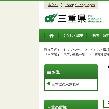
本文へ
Foreign Languages
三重県公式ウェブサイト
くらし・環境
防災・防
トップペ
ージ
現在位置：
トップページ
>
くらし・環
担当所属：
県庁の組織一覧 >
環境生活
水道
三重県の水道概況
三重の環境