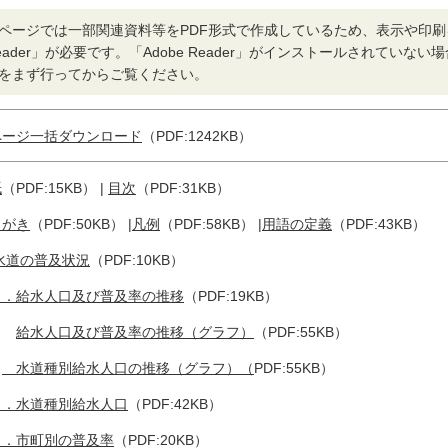
ページでは一部関連資料等をPDF形式で作成しているため、表示や印刷を
eader」が必要です。「Adobe Reader」がインストールされていな
をまず行ってからご覧ください。
ページ一括ダウンロード
（PDF:1242KB）
紙
（PDF:15KB） |
目次
（PDF:31KB）
えがき
（PDF:50KB） |
凡例
（PDF:58KB） |
用語の定義
（PDF:43KB）
水道の普及状況
（PDF:10KB）
１．給水人口及び普及率の推移
（PDF:19KB）
給水人口及び普及率の推移（グラフ）
（PDF:55KB）
水道種別給水人口の推移（グラフ）（
PDF:55KB）
．水道種別給水人口
（PDF:42KB）
．市町別の普及率
（PDF:20KB）