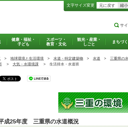
文字サイズ変更
元に戻す
縮小
サイ
健康・福祉・
スポーツ・
観光・産業・
犯
まちづく
子ども
教育・文化
しごと
境
>
地球環境と生活環境
>
水道・特定建築物
>
水道
>
三重県の
部
>
大気・水環境課
>
生活排水・水道班
平成25年度 三重県の水道概況