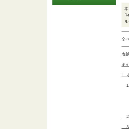
本
R
ル
全
表
ま
I 
２
３