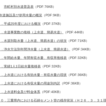
市町村別水道普及表
（PDF:76KB）
 水道施設及び使用水量の概況
（PDF:9KB）
１．平成25年度における概況
（PDF:37KB）
２．水道事業数の推移（上水道、簡易水道）
（PDF:44KB）
３．水源別取水量（上水道、簡易水道）の状況
（PDF:71KB）
４．浄水方法別年間浄水量（上水道、簡易水道）
（PDF:34KB）
５．年間給水量、年間有収水量、有収率推移表
（PDF:32KB）
６．実績1人1日給水量推移表
（PDF:32KB）
７．上水道における有効水量・有収水量の現状
（PDF:36KB）
８．上水道における有収水量の用途別内訳
（PDF:36KB）
９．上水道料金及び料金体系
（PDF:40KB）
１０．三重県内における石綿セメント管の残存状況（Ｈ２６．３．３１