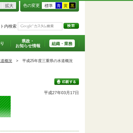
色の変更
拡大
標準
青
黄
黒
ト内検索
県政・
り
組織・業務
お知らせ情報
水道概況
>
平成25年度三重県の水道概況
平成27年03月17日
印刷する