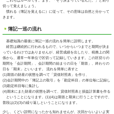
これらはルールです。まず、「そう決まっているんだ。」と割り
切って覚えましょう。
慣れる（簿記を覚えるに）に従って、その意味は自然と分かって
きます。
簿記一巡の流れ
基礎知識の最後に簿記一巡の流れを簡単に説明します。
経営は継続的に行われるもので、いつからいつまでと期間が決ま
っているわけではありませんが、経営成績を出したり、税務上の関
係から、通常一年単位で区切って記録していきます。この区切りの
期間を「会計期間」、会計期間の始まりの日を「期首」、終わりの
日を「期末」といいます。 流れを簡単に表すと
(1)期首の財産の状態を調べて「貸借対照表」を作り、
(2)会計期間中の「簿記上の取引」を「勘定科目」の単位毎に記録し
(3)勘定科目毎に集計し
(4)期末にまた財産の状態を調べて、貸借対照表と損益計算書を作る
ということになります。(1)(4)は期首と期末に行うことですので、
普段は(2)(3)の繰り返しということになります。
少し、くどい説明になったかも知れませんが、次回からいよいよ実