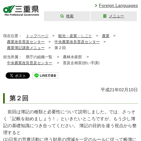
Foreign Languages
検索
メニュー
三重県公式ウェブ
サイト
現在位置：
トップページ
>
観光・産業・しごと
>
農業
>
農業改良普及センター
>
中央農業改良普及センター
>
農業簿記講座メニュー
>
第２回
担当所属：
県庁の組織一覧 >
農林水産部 >
中央農業改良普及センター
>
普及企画室(担い手課)
平成21年02月10日
第２回
前回は簿記の種類と必要性について説明しました。では、さっそ
く「記帳を始めましょう！」といきたいところですが、もう少し簿
記の基礎知識につき合ってください。 簿記の目的を違う視点から整
理すると
(1)日常の営農活動に伴う財産の増減を一定のルールに従って帳簿に