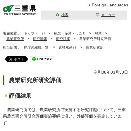
Foreign Languages
検索
メニュー
三重県公式ウェブ
サイト
現在位置：
トップページ
>
観光・産業・しごと
>
農業
>
農業研究所
>
研究情報
>
研究評価
>
農業研究所研究評価
担当所属：
県庁の組織一覧 >
農林水産部 >
農業研究所
令和08年03月30日
農業研究所研究評価
評価結果
農業研究所では、農業研究所で実施する研究課題について、三重
県農業研究所研究評価実施要綱に沿い、外部評価を実施していま
す。