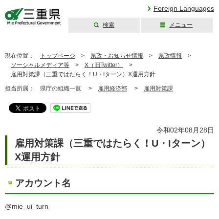
Foreign Languages
検索
メニュー
三重県公式ウェブ
サイト
現在位置：
トップページ
>
県政・お知らせ情報
>
県政情報
>
ソーシャルメディア等
>
X（旧Twitter）
>
雇用対策課（三重ではたらく！U・Iターン）X運用方針
担当所属：
県庁の組織一覧 >
雇用経済部
>
雇用対策課
令和02年08月28日
雇用対策課（三重ではたらく！U・Iターン）
X運用方針
アカウント名
@mie_ui_turn