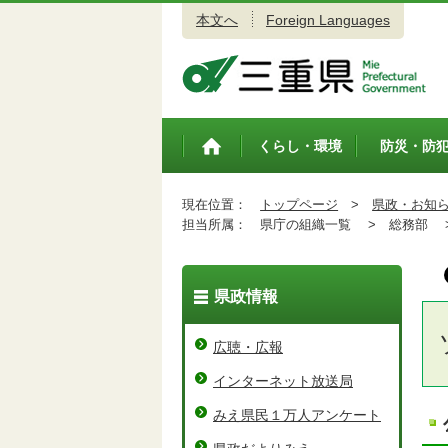
本文へ
Foreign Languages
三重県公式ウェブサイト
くらし・環境
防災・防
トップペ
ージ
現在位置：
トップページ
>
県政・お知
担当所属：
県庁の組織一覧 >
総務部 
県政情報
広聴・広報
インターネット放送局
みえ県民１万人アンケート