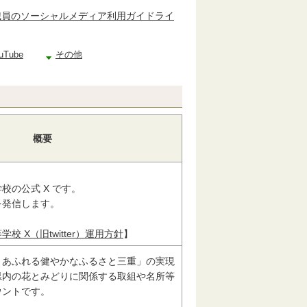
職員のソーシャルメディア利用ガイドライ
uTube
その他
概要
校の公式 X です。
を発信します。
校 X（旧twitter）運用方針
】
さあふれる健やかなふるさと三重」の実現
県内の花とみどりに関係する取組や名所等
ウントです。