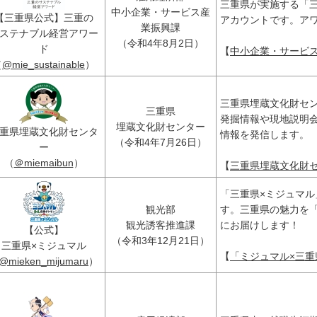
三重県が実施する「
中小企業・サービス産
【三重県公式】三重の
アカウントです。ア
業振興課
ステナブル経営アワー
（令和4年8月2日）
ド
【
中小企業・サービス産
（
@mie_sustainable
）
三重県埋蔵文化財セ
三重県
発掘情報や現地説明
埋蔵文化財センター
重県埋蔵文化財センタ
情報を発信します。
（令和4年7月26日）
ー
（
＠miemaibun
）
【
三重県埋蔵文化財セン
「三重県×ミジュマ
観光部
す。三重県の魅力を
観光誘客推進課
にお届けします！
【公式】
（令和3年12月21日）
三重県×ミジュマル
【
「ミジュマル×三重県」
@mieken_mijumaru
）