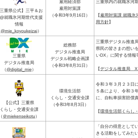
雇用経済部
三重県内の就職氷河
雇用対策課
三重県公式】三平＆お
（令和3年9月16日）
【
雇用対策課 就職氷河
@就職氷河期世代支援
用方針
】
情報
（
@mie_koyoukeizai
）
三重県デジタル推進
総務部
県民の皆さまの想い
デジタル推進局
いDX」に関する情報
三重県
デジタル戦略企画課
デジタル推進局
（令和3年8月31日）
【
デジタル推進局 X（
（
@digital_mie
）
令和３年３月２３日
環境生活部
５条により、令和３
くらし・交通安全課
に、自転車損害賠償
【公式】三重県
（令和3年8月3日）
くらし・交通安全課
【
環境生活部くらし・交
（
＠miekenseikotu
）
「自分の得意として
きる活動をしてみた