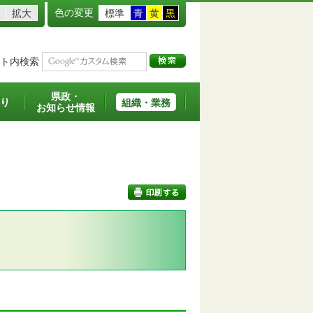
色の変更
拡大
標準
青
黄
黒
ト内検索
県政・
り
組織・業務
お知らせ情報
印刷する