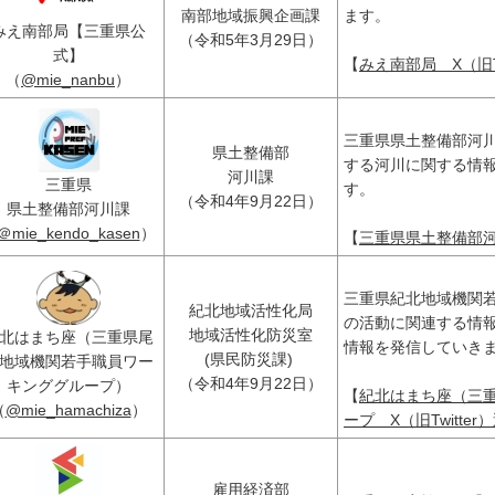
南部地域振興企画課
ます。
みえ南部局【三重県公
（令和5年3月29日）
式】
【
みえ南部局 X（旧Tw
（
@mie_nanbu
）
三重県県土整備部河
県土整備部
する河川に関する情
河川課
三重県
す。
（令和4年9月22日）
県土整備部河川課
＠mie_kendo_kasen
）
【
三重県県土整備部河川
三重県紀北地域機関
紀北地域活性化局
の活動に関連する情
地域活性化防災室
北はまち座（三重県尾
情報を発信していき
(県民防災課)
地域機関若手職員ワー
（令和4年9月22日）
キンググループ）
【
紀北はまち座（三
（
@mie_hamachiza
）
ープ X（旧Twitte
雇用経済部