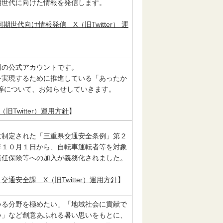
期世代に向けた情報を発信します。
期世代向け情報発信 X（旧Twitter） 運
局の公式アカウントです。
を実現するために推進している「あったか
等について、お知らせしていきます。
旧Twitter）運用方針
】
に制定された「三重県交通安全条例」第２
年１０月１日から、自転車運転者等を対象
責任保険等への加入が義務化されました。
通安全課 X（旧Twitter）運用方針
】
いる分野を極めたい」「地域社会に貢献で
い」など創意あふれる暑い思いをもとに、