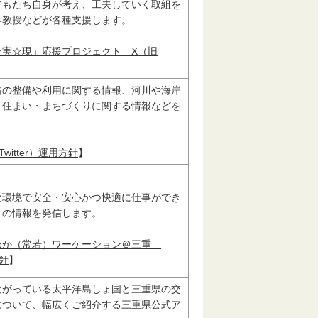
どもたち自身が考え、工夫していく取組を
学教授などが各種支援します。
☆実☆現」応援プロジェクト X（旧
路の整備や利用に関する情報、河川や海岸
、住まい・まちづくりに関する情報などを
itter）運用方針
】
な環境で安全・安心かつ快適に仕事ができ
」の情報を発信します。
わか（常若）ワーケーション＠三重
方針
】
がっている太平洋島しょ国と三重県の交
について、幅広くご紹介する三重県公式ア