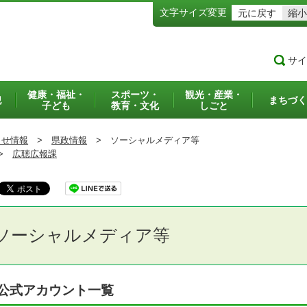
文字サイズ変更
元に戻す
縮小
サイ
健康・福祉・
スポーツ・
観光・産業・
犯
まちづく
子ども
教育・文化
しごと
らせ情報
>
県政情報
>
ソーシャルメディア等
>
広聴広報課
ソーシャルメディア等
公式アカウント一覧