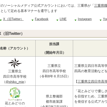
下のソーシャルメディア公式アカウントにおいては、三重県が「
三重県
」として定める基本マナーを遵守します
X（旧Twitter）
Facebook
LINE
Instagram
Yo
X（旧Twitter）
担当課
名称（アカウント）
（開始年月日）
三重県立
三重県立四日市高等学
四日市高等学校
四高の教育活動など
三重県立
（令和8年６月15日）
四日市高等学校
【
三重県立四日市高等学
（
@shiko_mie
）
「花とみどりで優し
県土整備部
を目指すため、三重
都市政策課
を発信する公式アカ
花とみどりの
（令和7年7月10日）