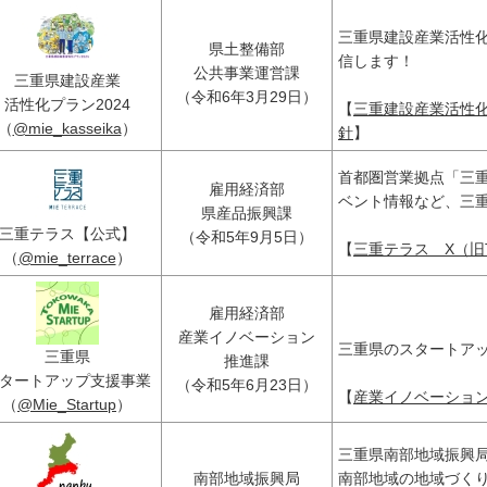
三重県建設産業活性
県土整備部
信します！
公共事業運営課
三重県建設産業
（令和6年3月29日）
活性化プラン2024
【
三重建設産業活性化プ
（
@mie_kasseika
）
針
】
首都圏営業拠点「三重テ
雇用経済部
ベント情報など、三
県産品振興課
三重テラス【公式】
（令和5年9月5日）
【
三重テラス X（旧Tw
（
@mie_terrace
）
雇用経済部
産業イノベーション
三重県のスタートア
三重県
推進課
タートアップ支援事業
（令和5年6月23日）
【
産業イノベーション推
（
@Mie_Startup
）
三重県南部地域振興局の
南部地域振興局
南部地域の地域づく