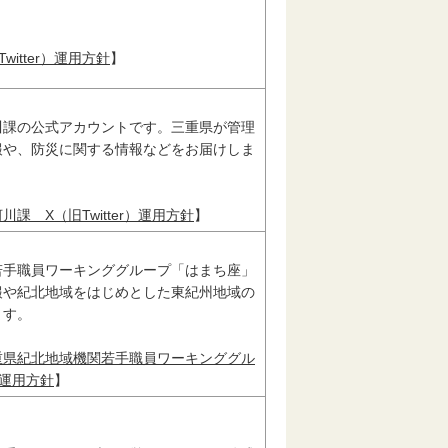
itter）運用方針
】
川課の公式アカウントです。三重県が管理
報や、防災に関する情報などをお届けしま
課 X（旧Twitter）運用方針
】
若手職員ワーキンググループ「はまち座」
報や紀北地域をはじめとした東紀州地域の
ます。
重県紀北地域機関若手職員ワーキンググル
r）運用方針
】