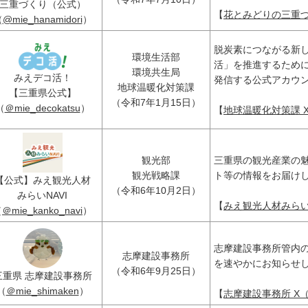
三重づくり（公式）
【
花とみどりの三重づく
（
@mie_hanamidori
）
脱炭素につながる新
環境生活部
活」を推進するため
環境共生局
みえデコ活！
発信する公式アカウ
地球温暖化対策課
【三重県公式】
（令和7年1月15日）
（
＠mie_decokatsu
）
【
地球温暖化対策課 X（
観光部
三重県の観光産業の
観光戦略課
ト等の情報をお届け
【公式】みえ観光人材
（令和6年10月2日）
みらいNAVI
【
みえ観光人材みらいNA
（
＠mie_kanko_navi
）
志摩建設事務所管内
志摩建設事務所
を速やかにお知らせ
（令和6年9月25日）
三重県 志摩建設事務所
（
＠mie_shimaken
）
【
志摩建設事務所 X（旧