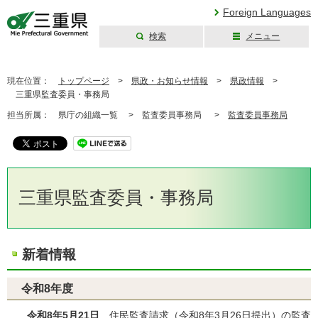
Foreign Languages
検索
メニュー
三重県公式ウェブ
サイト
現在位置：
トップページ
>
県政・お知らせ情報
>
県政情報
>
三重県監査委員・事務局
担当所属：
県庁の組織一覧 >
監査委員事務局 >
監査委員事務局
三重県監査委員・事務局
新着情報
令和8年度
令和8年5月21日
住民監査請求（令和8年3月26日提出）の監査