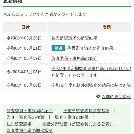
更新情報
※左右にフリックすると表がスライドします。
日付
表題
令和08年05月29日
住民監査請求の監査結果
令和08年05月21日
住民監査請求の監査結果
令和08年05月19日
監査委員・事務局の紹介
令和7年度定期監査結果に基づき取り組んだ
令和08年05月08日
た措置」）を公表します
令和08年05月08日
令和６年度包括外部監査の結果に基づき講
以前の更新情報
監査委員・事務局の紹介
三重県監査委員監査基準
監査・審査等の種類
監査・審査の結果
住民監査請求
包括外部監査（監査委員による公表）
監査委員会議の開催状況