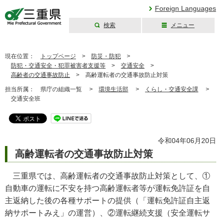
Foreign Languages
検索
メニュー
三重県公式ウェブ
サイト
現在位置：
トップページ
>
防災・防犯
>
防犯・交通安全・犯罪被害者支援等
>
交通安全
>
高齢者の交通事故防止
>
高齢運転者の交通事故防止対策
担当所属：
県庁の組織一覧 >
環境生活部
>
くらし・交通安全課
>
交通安全班
令和04年06月20日
高齢運転者の交通事故防止対策
三重県では、高齢運転者の交通事故防止対策として、①
自動車の運転に不安を持つ高齢運転者等が運転免許証を自
主返納した後の各種サポートの提供（「運転免許証自主返
納サポートみえ」の運営）、②運転継続支援（安全運転サ