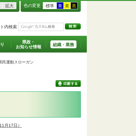
色の変更
拡大
標準
青
黄
黒
ト内検索
県政・
り
組織・業務
お知らせ情報
県民運動スローガン
印刷する
11月17日）