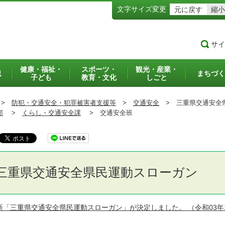
文字サイズ変更
元に戻す
縮小
サイ
健康・福祉・
スポーツ・
観光・産業・
犯
まちづく
子ども
教育・文化
しごと
>
防犯・交通安全・犯罪被害者支援等
>
交通安全
>
三重県交通安全
部
>
くらし・交通安全課
>
交通安全班
三重県交通安全県民運動スローガン
新「三重県交通安全県民運動スローガン」が決定しました。
（令和03年