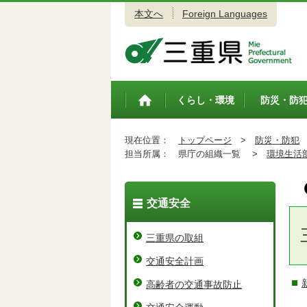
本文へ
Foreign Languages
三重県公式ウェブサイト
くらし・環境
防災・防
トップペ
ージ
現在位置：
トップページ
>
防災・防犯
担当所属：
県庁の組織一覧 >
環境生活
交通安全
三重県の取組
交通安全計画
高齢者の交通事故防止