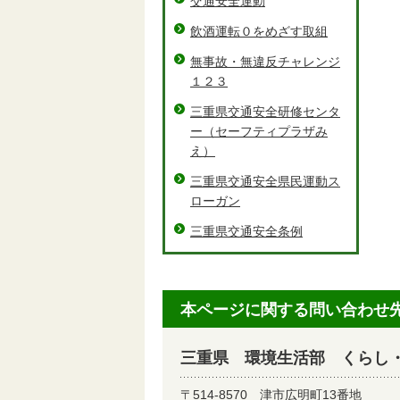
交通安全運動
飲酒運転０をめざす取組
無事故・無違反チャレンジ
１２３
三重県交通安全研修センタ
ー（セーフティプラザみ
え）
三重県交通安全県民運動ス
ローガン
三重県交通安全条例
本ページに関する問い合わせ
三重県 環境生活部 くらし
〒514-8570
津市広明町13番地