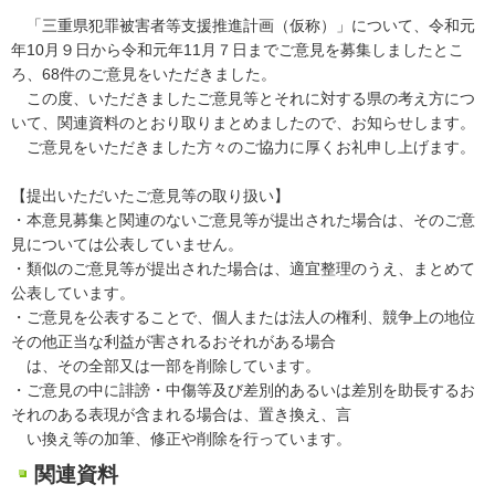
「三重県犯罪被害者等支援推進計画（仮称）」について、令和元
年10月９日から令和元年11月７日までご意見を募集しましたとこ
ろ、68件のご意見をいただきました。
この度、いただきましたご意見等とそれに対する県の考え方につ
いて、関連資料のとおり取りまとめましたので、お知らせします。
ご意見をいただきました方々のご協力に厚くお礼申し上げます。
【提出いただいたご意見等の取り扱い】
・本意見募集と関連のないご意見等が提出された場合は、そのご意
見については公表していません。
・類似のご意見等が提出された場合は、適宜整理のうえ、まとめて
公表しています。
・ご意見を公表することで、個人または法人の権利、競争上の地位
その他正当な利益が害されるおそれがある場合
は、その全部又は一部を削除しています。
・ご意見の中に誹謗・中傷等及び差別的あるいは差別を助長するお
それのある表現が含まれる場合は、置き換え、言
い換え等の加筆、修正や削除を行っています。
関連資料