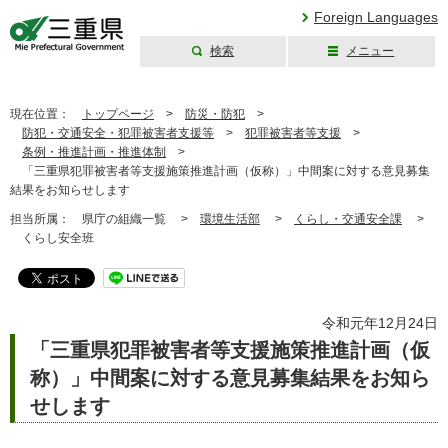
Foreign Languages
検索
メニュー
三重県公式ウェブ
サイト
現在位置：
トップページ
>
防災・防犯
>
防犯・交通安全・犯罪被害者支援等
>
犯罪被害者等支援
>
条例・推進計画・推進体制
>
「三重県犯罪被害者等支援施策推進計画（仮称）」中間案に対する意見募集
結果をお知らせします
担当所属：
県庁の組織一覧 >
環境生活部
>
くらし・交通安全課
>
くらし安全班
令和元年12月24日
「三重県犯罪被害者等支援施策推進計画（仮
称）」中間案に対する意見募集結果をお知ら
せします