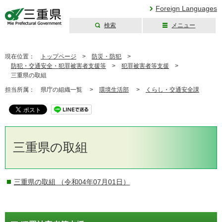
Foreign Languages
検索
メニュー
三重県公式ウェブ
サイト
現在位置：
トップページ
>
防災・防犯
>
防犯・交通安全・犯罪被害者支援等
>
犯罪被害者等支援
>
三重県の取組
担当所属：
県庁の組織一覧 >
環境生活部
>
くらし・交通安全課
三重県の取組
三重県の取組
（令和04年07月01日）