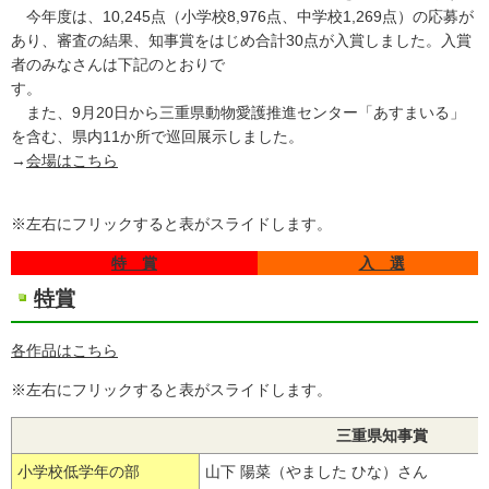
今年度は、10,245点（小学校8,976点、中学校1,269点）の応募が
あり、審査の結果、知事賞をはじめ合計30点が入賞しました。入賞
者のみなさんは下記のとおりで
す
また、9月20日から三重県動物愛護推進センター「あすまいる」
を含む、県内11か所で巡回展示しました。
→
会場はこちら
※左右にフリックすると表がスライドします。
特 賞
入 選
特賞
各作品はこちら
※左右にフリックすると表がスライドします。
三重県知事賞
小学校低学年の部
山下 陽菜（やました ひな）さん