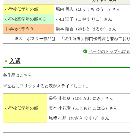
小学校低学年の部
堀内 勇志（ほりうち ゆうし）さん
小学校高学年の部※３
小山 理子（こやま りこ）さん
中学校の部※３
湯本 陽香（ゆもと はるか）さん
※３ ポスター作品は、「終生飼養」部門優秀賞も兼ねており
ページのトップへ戻る
入選
各作品はこちら
※左右にフリックすると表がスライドします。
長谷川 仁葵（はせがわ にき）さん
小学校低学年の部
藤本 小花瑠（ふじもと こはる）さん
尾﨑 柚那（おざき ゆずな）さん