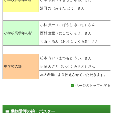
溝田 灯（みぞた とう）さん
小林 貴一（こばやし きいち）さん
小学校高学年の部
西村 空世（にしむら そよ）さん
大西 くるみ（おおにし くるみ）さん
松本 うい（まつもと うい）さん
中学校の部
伊藤 みさと（いとう みさと）さん
本人希望により控えさせていただきます。
ページのトップへ戻る
動物愛護の絵・ポスター