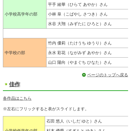
平手 綾華（ひらて あやか）さん
小学校高学年の部
小林 皐（こばやし さつき）さん
水谷 大翔（みずたに ひろと）さん
竹内 優莉（たけうち ゆうり）さん
中学校の部
永水 彩花（ながみず あやか）さん
山口 陽向（やまぐち ひなた）さん
ページのトップへ戻る
佳作
各作品はこちら
※左右にフリックすると表がスライドします。
石田 悠人（いしだ ゆと）さん
小学校低学年の部
杉本 優愛（すぎもと ゆあ）さん