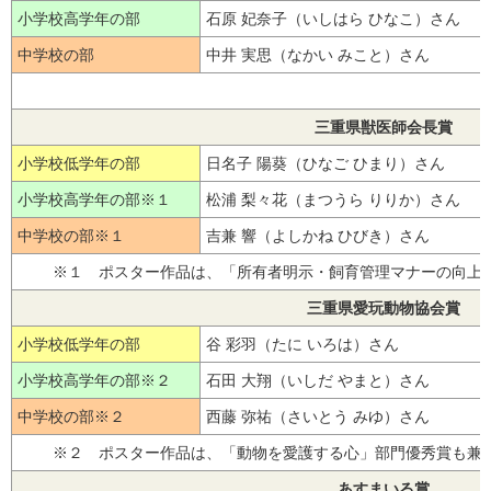
小学校高学年の部
石原 妃奈子（いしはら ひなこ）さん
中学校の部
中井 実思（なかい みこと）さん
三重県獣医師会長賞
小学校低学年の部
日名子 陽葵（ひなご ひまり）さん
小学校高学年の部※１
松浦 梨々花（まつうら りりか）さん
中学校の部※１
吉兼 響（よしかね ひびき）さん
※１ ポスター作品は、「所有者明示・飼育管理マナーの向上」
三重県愛玩動物協会賞
小学校低学年の部
谷 彩羽（たに いろは）さん
小学校高学年の部※２
石田 大翔（いしだ やまと）さん
中学校の部※２
西藤 弥祐（さいとう みゆ）さん
※２ ポスター作品は、「動物を愛護する心」部門優秀賞も兼
あすまいる賞