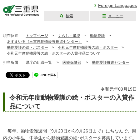
Foreign Languages
検索
メニュー
三重県公式ウェブ
サイト
現在位置：
トップページ
>
くらし・環境
>
動物愛護
>
あすまいる（三重県動物愛護推進センター）
>
動物愛護の絵・ポスター
>
令和元年度動物愛護の絵・ポスター
>
令和元年度動物愛護の絵・ポスターの入賞作品について
担当所属：
県庁の組織一覧 >
医療保健部
>
動物愛護推進センター
令和元年09月19日
令和元年度動物愛護の絵・ポスターの入賞作
品について
毎年、動物愛護週間（9月20日から9月26日まで）にちなんで、県
内の小学生、中学生から動物愛護の絵･ポスターを募集しています。