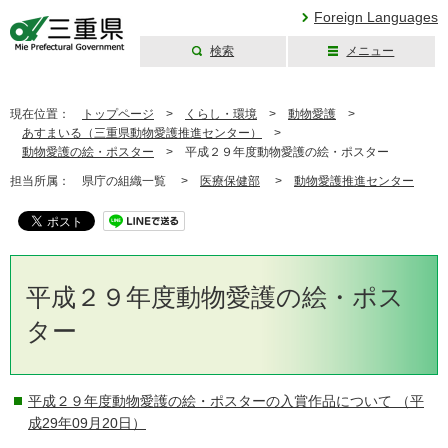
Foreign Languages
検索
メニュー
三重県公式ウェブ
サイト
現在位置：
トップページ
>
くらし・環境
>
動物愛護
>
あすまいる（三重県動物愛護推進センター）
>
動物愛護の絵・ポスター
>
平成２９年度動物愛護の絵・ポスター
担当所属：
県庁の組織一覧 >
医療保健部
>
動物愛護推進センター
平成２９年度動物愛護の絵・ポス
ター
平成２９年度動物愛護の絵・ポスターの入賞作品について
（平
成29年09月20日）