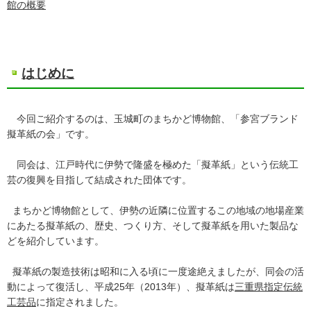
館の概要
はじめに
今回ご紹介するのは、玉城町のまちかど博物館、「参宮ブランド
擬革紙の会」です。
同会は、江戸時代に伊勢で隆盛を極めた「擬革紙」という伝統工
芸の復興を目指して結成された団体です。
まちかど博物館として、伊勢の近隣に位置するこの地域の地場産業
にあたる擬革紙の、歴史、つくり方、そして擬革紙を用いた製品な
どを紹介しています。
擬革紙の製造技術は昭和に入る頃に一度途絶えましたが、同会の活
動によって復活し、平成25年（2013年）、擬革紙は
三重県指定伝統
工芸品
に指定されました。