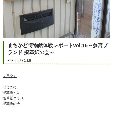
まちかど博物館体験レポートvol.15～参宮ブ
ランド 擬革紙の会～
2023.9.12公開
＜目次＞
はじめに
擬革紙とは
擬革紙つくり
擬革紙の会