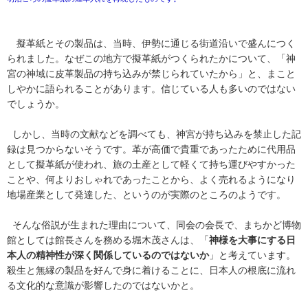
擬革紙とその製品は、当時、伊勢に通じる街道沿いで盛んにつく
られました。なぜこの地方で擬革紙がつくられたかについて、「神
宮の神域に皮革製品の持ち込みが禁じられていたから」と、まこと
しやかに語られることがあります。信じている人も多いのではない
でしょうか。
しかし、当時の文献などを調べても、神宮が持ち込みを禁止した記
録は見つからないそうです。革が高価で貴重であったために代用品
として擬革紙が使われ、旅の土産として軽くて持ち運びやすかった
ことや、何よりおしゃれであったことから、よく売れるようになり
地場産業として発達した、というのが実際のところのようです。
そんな俗説が生まれた理由について、同会の会長で、まちかど博物
館としては館長さんを務める堀木茂さんは、「
神様を大事にする日
本人の精神性が深く関係しているのではないか
」と考えています。
殺生と無縁の製品を好んで身に着けることに、日本人の根底に流れ
る文化的な意識が影響したのではないかと。