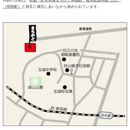
同館の活動は、
松阪・紀勢界隈まちかど博物館「擬革紙資料館 三忠」
（明和町）
と相互に補完しあいながら進められています。