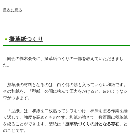
目次に戻る
擬革紙つくり
同会の堀木会長に、擬革紙つくりの一部を教えていただきまし
た。
擬革紙の材料となるのは、白く何の筋も入っていない和紙です。
その和紙を、「型紙」の間に挟んで圧力をかけると、皮のようなシ
ワがつきます。
「型紙」は、和紙を二枚貼ってシワをつけ、柿渋を塗る作業を繰
り返して、強度を高めたものです。和紙の強さで、数百回は擬革紙
を絞ることができます。型紙は「
擬革紙づくりの肝となる存在
」と
のことです。