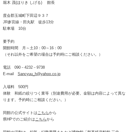
堀木 茂(ほりき しげる) 館長
度会郡玉城町下田辺９３７
JR参宮線・田丸駅 徒歩13分
駐車場 10台
要予約
開館時間 月～土10：00～16：00
（それ以外をご希望の場合は予約時にご相談ください。）
電話 090－4232－9738
E-mail
Sancyuu_h@yahoo.co.jp
入場料 500円
体験 和紙の絞りつく業等（別途費用が必要。金額は内容によって異な
ります。予約時にご相談ください。）
同館の公式サイトは
こちら
から
県HPでのご紹介は
こちら
から