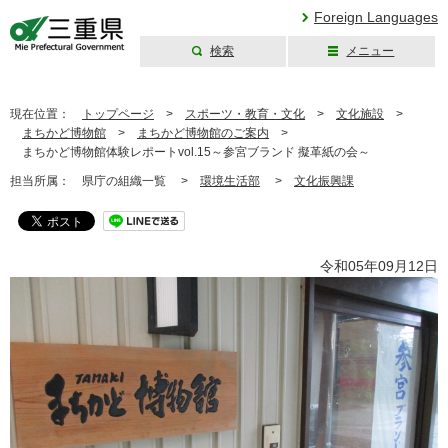
Foreign Languages
検索
メニュー
三重県公式ウェブ
サイト
現在位置：
トップページ
>
スポーツ・教育・文化
>
文化施設
>
まちかど博物館
>
まちかど博物館のご案内
>
まちかど博物館体験レポートvol.15～参宮ブランド 擬革紙の会～
担当所属：
県庁の組織一覧 >
環境生活部
>
文化振興課
令和05年09月12日