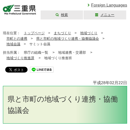
Foreign Languages
検索
メニュー
三重県公式ウェブ
サイト
現在位置：
トップページ
>
まちづくり
>
地域づくり
>
市町との連携
>
県と市町の地域づくり連携・協働協議会
>
地域会議
>
サミット会議
担当所属：
県庁の組織一覧 >
地域連携・交通部 >
地域づくり推進課
>
地域づくり推進班
平成28年02月22日
県と市町の地域づくり連携・協働
協議会