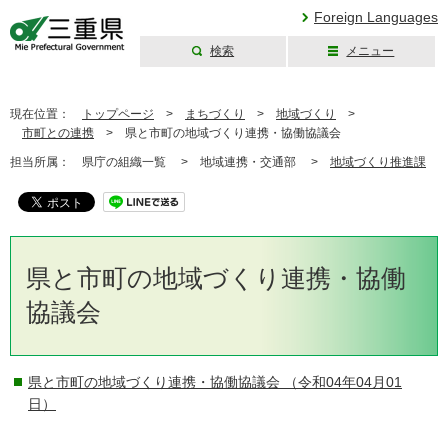
Foreign Languages
検索
メニュー
三重県公式ウェブ
サイト
現在位置：
トップページ
>
まちづくり
>
地域づくり
>
市町との連携
>
県と市町の地域づくり連携・協働協議会
担当所属：
県庁の組織一覧 >
地域連携・交通部 >
地域づくり推進課
県と市町の地域づくり連携・協働
協議会
県と市町の地域づくり連携・協働協議会
（令和04年04月01
日）