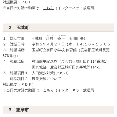
対話概要（ＰＤＦ）
※当日の対話の動画は、
こちら
（インターネット放送局）
２ 玉城町
つじむら
しゅういち
１ 対話市町 玉城町（
辻村
修一
玉城町長）
２ 対話日時 令和５年４月２７日（木）１４:１０～１５:０５
３ 対話場所 玉城町立有田小学校 体育館（度会郡玉城町長更
376番地）
４ 視察場所 村山龍平記念館（度会郡玉城町田丸114番地1）
田丸城跡（度会郡玉城町田丸字城郭114-1）
５ 対話項目１ 人口減少対策について
対話項目２ 農業振興について
対話概要（ＰＤＦ）
※当日の対話の動画は、
こちら
（インターネット放送局）
３ 志摩市