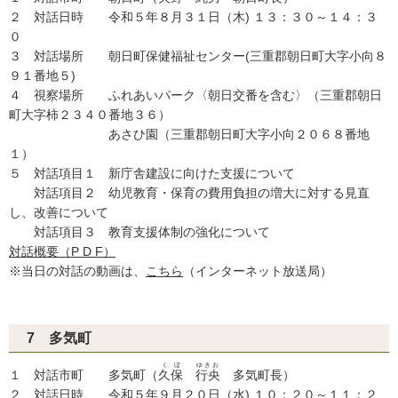
２ 対話日時 令和５年８月３１日（木) １３：３０～１４：３
０
３ 対話場所 朝日町保健福祉センター(三重郡朝日町大字小向８
９１番地５)
４ 視察場所 ふれあいパーク〈朝日交番を含む〉（三重郡朝日
町大字柿２３４０番地３６）
あさひ園（三重郡朝日町大字小向２０６８番地
１）
５ 対話項目１ 新庁舎建設に向けた支援について
対話項目２ 幼児教育・保育の費用負担の増大に対する見直
し、改善について
対話項目３ 教育支援体制の強化について
対話概要（P D F）
※当日の対話の動画は、
こちら
（インターネット放送局）
7 多気町
くぼ
ゆきお
１ 対話市町 多気町（
久保
行央
多気町長）
２ 対話日時 令和５年９月２０日（水) １０：２０～１１：２