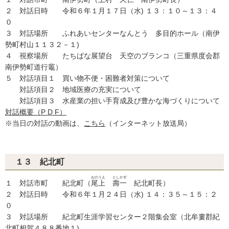
２ 対話日時 令和６年１月１７日（水) １３：１０～１３：４
０
３ 対話場所 ふれあいセンターなんとう 多目的ホール（南伊
勢町村山１１３２－１)
４ 視察場所 たちばな展望台 天空のブランコ（三重県度会郡
南伊勢町道行竈）
５ 対話項目１ 買い物不便・困難者対策について
対話項目２ 地域医療の充実について
対話項目３ 水産業の担い手育成及び豊かな海づくりについて
対話概要（P D F）
※当日の対話の動画は、
こちら
（インターネット放送局）
１３ 紀北町
おのうえ
としかず
１ 対話市町 紀北町（
尾上
壽一
紀北町長）
２ 対話日時 令和６年１月２４日（水) １４：３５～１５：２
０
３ 対話場所 紀北町生涯学習センター２階集会室（北牟婁郡紀
北町相賀４８８番地１)