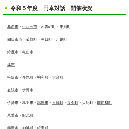
令和５年度 円卓対話 開催状況
桑名市
・
いなべ市
・木曽岬町・東員町
四日市市・
菰野町
・
朝日町
・川越町
鈴鹿市・亀山市
津市
松阪市・
多気町
・明和町・
大台町
名張市
・伊賀市
伊勢市・鳥羽市・
志摩市
・
玉城町
・
度会町
・大紀町・
南伊勢町
尾鷲市・
紀北町
熊野市
・御浜町・紀宝町