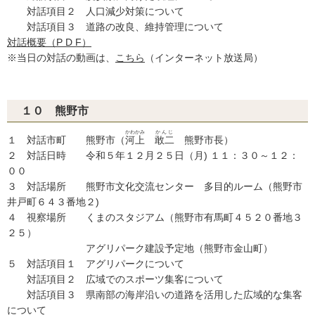
対話項目２ 人口減少対策について
対話項目３ 道路の改良、維持管理について
対話概要（P D F）
※当日の対話の動画は、
こちら
（インターネット放送局）
１０ 熊野市
かわかみ
かんじ
１ 対話市町 熊野市（
河上
敢二
熊野市長）
２ 対話日時 令和５年１２月２５日（月) １１：３０～１２：
００
３ 対話場所 熊野市文化交流センター 多目的ルーム（熊野市
井戸町６４３番地２)
４ 視察場所 くまのスタジアム（熊野市有馬町４５２０番地３
２５）
アグリパーク建設予定地（熊野市金山町）
５ 対話項目１ アグリパークについて
対話項目２ 広域でのスポーツ集客について
対話項目３ 県南部の海岸沿いの道路を活用した広域的な集客
について