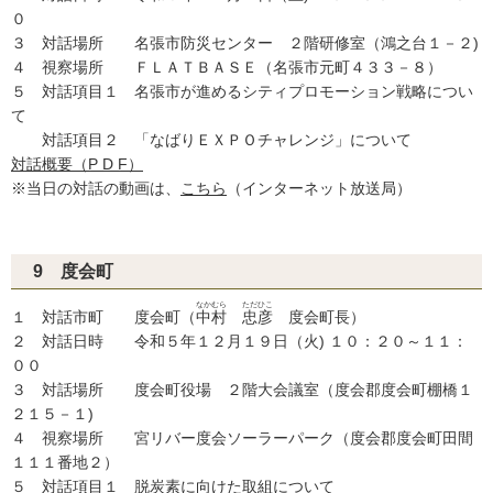
０
３ 対話場所 名張市防災センター ２階研修室（鴻之台１－２)
４ 視察場所 ＦＬＡＴＢＡＳＥ（名張市元町４３３－８）
５ 対話項目１ 名張市が進めるシティプロモーション戦略につい
て
対話項目２ 「なばりＥＸＰＯチャレンジ」について
対話概要（P D F）
※当日の対話の動画は、
こちら
（インターネット放送局）
9 度会町
なかむら
ただひこ
１ 対話市町 度会町（
中村
忠彦
度会町長）
２ 対話日時 令和５年１２月１９日（火) １０：２０～１１：
００
３ 対話場所 度会町役場 ２階大会議室（度会郡度会町棚橋１
２１５－１)
４ 視察場所 宮リバー度会ソーラーパーク（度会郡度会町田間
１１１番地２）
５ 対話項目１ 脱炭素に向けた取組について