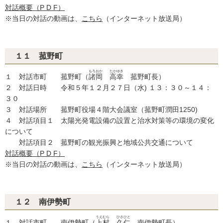
対話概要（P D F）
※当日の対話の動画は、
こちら
（インターネット放送局）
１１ 菰野町
もろおか
たかゆき
１ 対話市町 菰野町（
諸岡
高幸
菰野町長）
２ 対話日時 令和５年１２月２７日（水) １３：３０～１４：
３０
３ 対話場所 菰野町役場４階大会議室（菰野町潤田1250)
４ 対話項目１ 太陽光発電設備の設置と治水対策等の環境の変化
について
対話項目２ 菰野町の観光振興と地域公共交通について
対話概要（P D F）
※当日の対話の動画は、
こちら
（インターネット放送局）
１２ 南伊勢町
うえむら
ひさひと
１ 対話市町 南伊勢町（
上村
久仁
南伊勢町長）