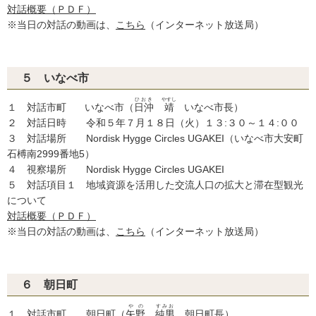
対話概要（ＰＤＦ）
※当日の対話の動画は、
こちら
（インターネット放送局）
５ いなべ市
ひおき
やすし
１ 対話市町 いなべ市（
日沖
靖
いなべ市長）
２ 対話日時 令和５年７月１８日（火）１３:３０～１４:００
３ 対話場所 Nordisk Hygge Circles UGAKEI（いなべ市大安町
石榑南2999番地5）
４ 視察場所 Nordisk Hygge Circles UGAKEI
５ 対話項目１ 地域資源を活用した交流人口の拡大と滞在型観光
について
対話概要（ＰＤＦ）
※当日の対話の動画は、
こちら
（インターネット放送局）
６ 朝日町
やの
すみお
１ 対話市町 朝日町（
矢野
純男
朝日町長）