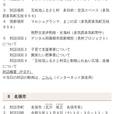
０
３ 対話場所 五桂池ふるさと村 多目的・交流スペース（多気
郡多気町五桂９５６)
４ 視察場所 マルシェグランマ、まごの店（多気郡多気町五桂
９５６）
熊野古道伊勢路・女鬼峠（多気郡多気町野中）
５ 対話項目１ デジタル田園都市国家構想（美村プロジェクト）
について
対話項目２ 子育て支援事業について
対話項目３ 菌床たい肥事業について
対話項目４ 「五桂池ふるさと村花と動物ふれあい広場」改修
について
対話概要（P D F）
※当日の対話の動画は、
こちら
（インターネット放送局）
8 名張市
きたがわ
ひろゆき
１ 対話市町 名張市（
北川
裕之
名張市長）
２ 対話日時 令和５年１１月４日（土) １０：３０～１１：３