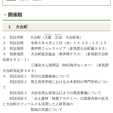
開催順
１ 大台町
おおもり
まさのぶ
１ 対話市町 大台町（
大森
正信
大台町長）
２ 対話日時 令和５年４月１２日（水）１４:３０～１５:１５
３ 対話場所 奥伊勢フォレストピア（多気郡大台町薗９９３）
４ 視察場所 大台町観光協会〈奥伊勢テラス〉（多気郡大台町
佐原６６３－１）
三瀬谷ダム湖周辺〈B&G海洋センター〉（多気郡
大台町弥起井３６３）
５ 対話項目１ 宮川の流量確保について
対話項目２ 県立高等学校における土木系列の専門学科につい
て
対話項目３ 大杉谷登山道登山口までの県道整備について
対話項目４ 「みえ森林・林業アカデミー」の講座内容の拡充
と大台町のフィールドを活用した人材育成の
取組の支援について