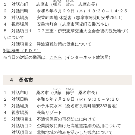
はしづめ
まさよし
１ 対話市町 志摩市（
橋爪
政吉
志摩市長）
２ 対話日時 令和５年６月２９日（木）１３:３０～１４:２５
３ 対話場所 安乗岬園地 休憩舎（志摩市阿児町安乗794-1）
４ 視察場所 安乗埼灯台（志摩市阿児町安乗794-1）
５ 対話項目１ Ｇ７三重・伊勢志摩交通大臣会合後の観光地づく
りについて
対話項目２ 津波避難対策の促進について
対話概要（ＰＤＦ）
※当日の対話の動画は、
こちら
（インターネット放送局）
４ 桑名市
いとう
なるたか
１ 対話市町 桑名市（
伊藤
徳宇
桑名市長）
２ 対話日時 令和５年７月１８日（火）９:００～９:３０
３ 対話場所 ホテル花水木（桑名市長島町浦安333番地）
４ 視察場所 長島リゾート
５ 対話項目１ 不適切保育の再発防止に向けて
対話項目２ 企業誘致に向けた高速道路網の活用について
対話項目３ 北勢地域の強みを活かした観光について