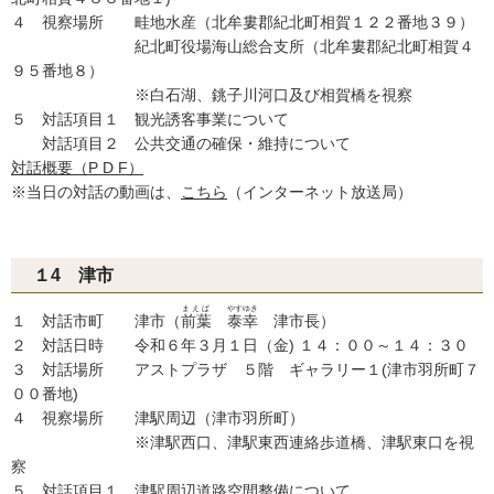
４ 視察場所 畦地水産（北牟婁郡紀北町相賀１２２番地３９）
紀北町役場海山総合支所（北牟婁郡紀北町相賀４
９５番地８）
※白石湖、銚子川河口及び相賀橋を視察
５ 対話項目１ 観光誘客事業について
対話項目２ 公共交通の確保・維持について
対話概要（P D F）
※当日の対話の動画は、
こちら
（インターネット放送局）
１4 津市
まえば
やす
ゆき
１ 対話市町 津市（
前葉
泰
幸
津市長）
２ 対話日時 令和６年３月１日（金) １４：００～１４：３０
３ 対話場所 アストプラザ ５階 ギャラリー１(津市羽所町７
００番地)
４ 視察場所 津駅周辺（津市羽所町）
※津駅西口、津駅東西連絡歩道橋、津駅東口を視
察
５ 対話項目１ 津駅周辺道路空間整備について