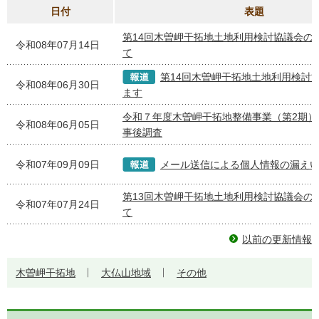
日付
表題
第14回木曽岬干拓地土地利用検討協議会の
令和08年07月14日
て
第14回木曽岬干拓地土地利用検討
令和08年06月30日
ます
令和７年度木曽岬干拓地整備事業（第2期）
令和08年06月05日
事後調査
令和07年09月09日
メール送信による個人情報の漏え
第13回木曽岬干拓地土地利用検討協議会の
令和07年07月24日
て
以前の更新情報
木曽岬干拓地
大仏山地域
その他