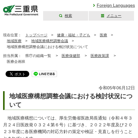
Foreign Languages
検索
メニュー
三重県公式ウェブ
サイト
現在位置：
トップページ
>
健康・福祉・子ども
>
医療
>
地域医療
>
地域医療構想調整会議
>
地域医療構想調整会議における検討状況について
担当所属：
県庁の組織一覧 >
医療保健部
>
医療政策課
>
医療企画班
令和05年06月12日
地域医療構想調整会議における検討状況につ
いて
地域医療構想については、厚生労働省医政局長通知（令和４年３
月２４日医政発０３２４第６号）に基づき、２０２２年度及び２０
２３年度に各医療機関の対応方針の策定や検証・見直しを行うこと