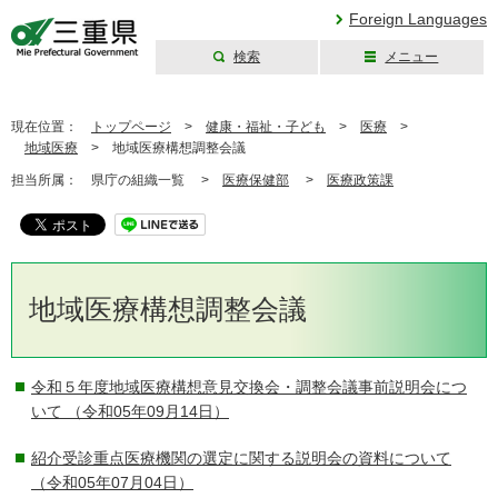
Foreign Languages
検索
メニュー
三重県公式ウェブ
サイト
現在位置：
トップページ
>
健康・福祉・子ども
>
医療
>
地域医療
>
地域医療構想調整会議
担当所属：
県庁の組織一覧 >
医療保健部
>
医療政策課
地域医療構想調整会議
令和５年度地域医療構想意見交換会・調整会議事前説明会につ
いて
（令和05年09月14日）
紹介受診重点医療機関の選定に関する説明会の資料について
（令和05年07月04日）