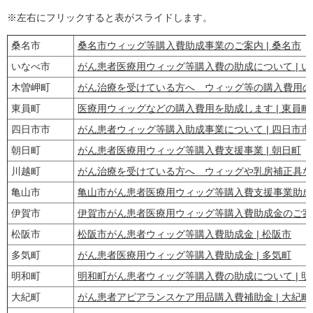
※左右にフリックすると表がスライドします。
桑名市
桑名市ウィッグ等購入費助成事業のご案内 | 桑名市
いなべ市
がん患者医療用ウィッグ等購入費の助成について | 
木曽岬町
がん治療を受けている方へ ウィッグ等の購入費用の助
東員町
医療用ウィッグなどの購入費用を助成します | 東員町
四日市市
がん患者ウィッグ等購入助成事業について | 四日市市
朝日町
がん患者医療用ウィッグ等購入費支援事業 | 朝日町
川越町
がん治療を受けている方へ ウィッグや乳房補正具など
亀山市
亀山市がん患者医療用ウィッグ等購入費支援事業助成金
伊賀市
伊賀市がん患者医療用ウィッグ等購入費助成金のご案内
松阪市
松阪市がん患者ウィッグ等購入費助成金 | 松阪市
多気町
がん患者医療用ウィッグ等購入費助成金 | 多気町
明和町
明和町がん患者ウィッグ等購入費の助成について | 明
大紀町
がん患者アピアランスケア用品購入費補助金 | 大紀町