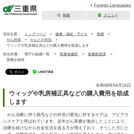
Foreign Languages
検索
メニュー
三重県公式ウェブ
サイト
現在位置：
トップページ
>
健康・福祉・子ども
>
医療
>
がん対策
>
がんとの共生
>
ウィッグや乳房補正具などの購入費用を助成します
担当所属：
県庁の組織一覧 >
医療保健部
>
医療政策課
>
医療企画班
令和08年04月16日
ウィッグや乳房補正具などの購入費用を助成
します
がん治療に伴う脱毛などの外見の変化に対するケアは、アピアラ
ンスケアと呼ばれています。近年がん医療が進歩したことにより、
治療を続けながら社会生活を送る方が増えており、そうした方にと