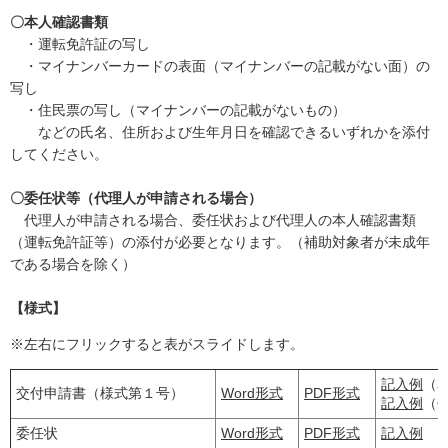
〇本人確認書類
・運転免許証の写し
・マイナンバーカードの表面（マイナンバーの記載がない面）の
写し
・住民票の写し（マイナンバーの記載がないもの）
などの氏名、住所および生年月日を確認できるいずれかを添付
してください。
〇委任状等（代理人が申請される場合）
代理人が申請される場合、委任状および代理人の本人確認書類
（運転免許証等）の添付が必要となります。（補助対象者が未成年
である場合を除く）
【様式】
※左右にフリックすると表がスライドします。
記入例
（
交付申請書（様式第１号）
Word形式
PDF形式
記入例
（
委任状
Word形式
PDF形式
記入例