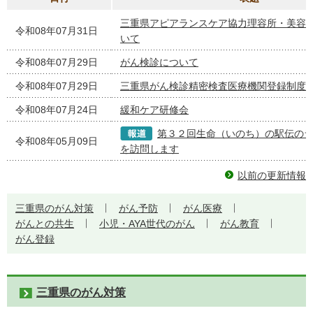
三重県アピアランスケア協力理容所・美容
令和08年07月31日
いて
令和08年07月29日
がん検診について
令和08年07月29日
三重県がん検診精密検査医療機関登録制度
令和08年07月24日
緩和ケア研修会
第３２回生命（いのち）の駅伝の
令和08年05月09日
を訪問します
以前の更新情報
三重県のがん対策
がん予防
がん医療
がんとの共生
小児・AYA世代のがん
がん教育
がん登録
三重県のがん対策