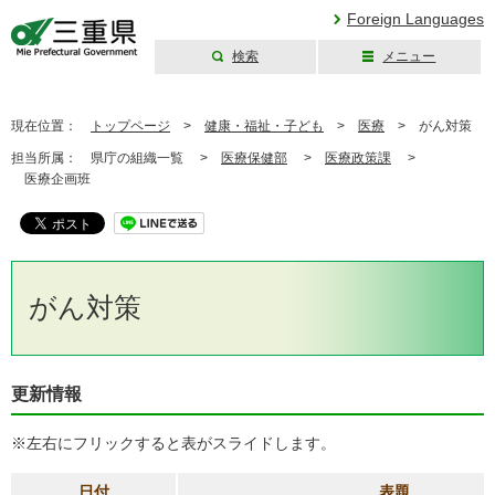
Foreign Languages
検索
メニュー
三重県公式ウェブ
サイト
現在位置：
トップページ
>
健康・福祉・子ども
>
医療
>
がん対策
担当所属：
県庁の組織一覧 >
医療保健部
>
医療政策課
>
医療企画班
がん対策
更新情報
※左右にフリックすると表がスライドします。
日付
表題