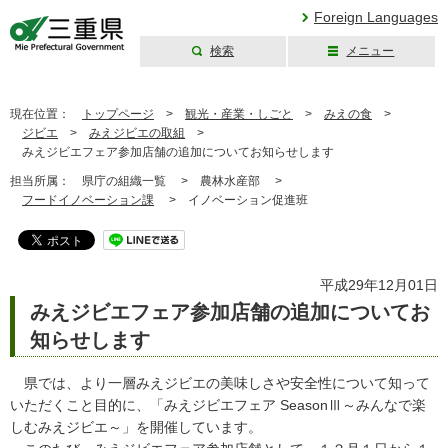
Foreign Languages
検索
メニュー
三重県公式ウェブ
サイト
現在位置：
トップページ
>
観光・産業・しごと
>
みえの食
>
ジビエ
>
みえジビエの取組
>
みえジビエフェア参加店舗の追加についてお知らせします
担当所属：
県庁の組織一覧 >
農林水産部 >
フードイノベーション課
>
イノベーション促進班
平成29年12月01日
みえジビエフェア参加店舗の追加についてお
知らせします
県では、より一層みえジビエの美味しさや安全性について知って
いただくこと目的に、「みえジビエフェア SeasonⅢ～みんなで楽
しむみえジビエ～」を開催しています。