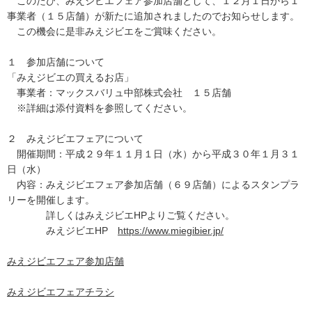
このたび、みえジビエフェア参加店舗として、１２月１日から１
事業者（１５店舗）が新たに追加されましたのでお知らせします。
この機会に是非みえジビエをご賞味ください。
１ 参加店舗について
「みえジビエの買えるお店」
事業者：マックスバリュ中部株式会社 １５店舗
※詳細は添付資料を参照してください。
２ みえジビエフェアについて
開催期間：平成２９年１１月１日（水）から平成３０年１月３１
日（水）
内容：みえジビエフェア参加店舗（６９店舗）によるスタンプラ
リーを開催します。
詳しくはみえジビエHPよりご覧ください。
みえジビエHP
https://www.miegibier.jp/
みえジビエフェア参加店舗
みえジビエフェアチラシ